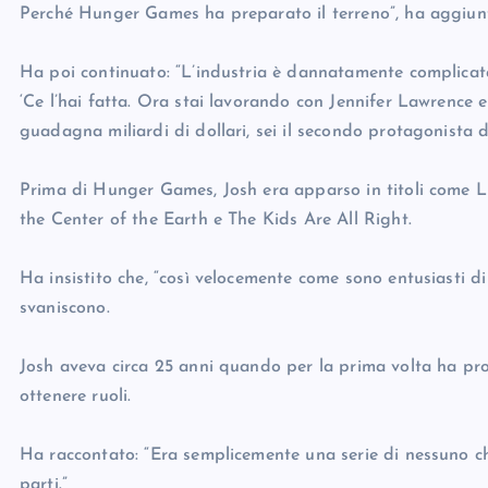
Perché Hunger Games ha preparato il terreno”, ha aggiun
Ha poi continuato: “L’industria è dannatamente complicata
‘Ce l’hai fatta. Ora stai lavorando con Jennifer Lawrence 
guadagna miliardi di dollari, sei il secondo protagonista de
Prima di Hunger Games, Josh era apparso in titoli come L
the Center of the Earth e The Kids Are All Right.
Ha insistito che, “così velocemente come sono entusiasti di p
svaniscono.
Josh aveva circa 25 anni quando per la prima volta ha prov
ottenere ruoli.
Ha raccontato: “Era semplicemente una serie di nessuno c
parti.”