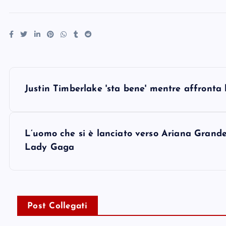
P
Justin Timberlake 'sta bene' mentre affronta
o
s
L’uomo che si è lanciato verso Ariana Grande
Lady Gaga
t
n
Post Collegati
a