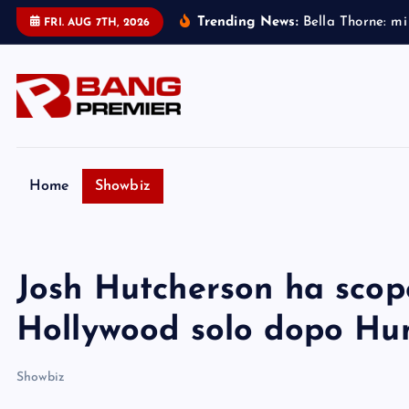
S
Trending News:
B
e
l
l
a
T
h
o
r
n
e
:
m
i
FRI. AUG 7TH, 2026
k
i
p
t
o
c
o
Home
Showbiz
n
t
e
Josh Hutcherson ha scopert
n
t
Hollywood solo dopo H
Showbiz