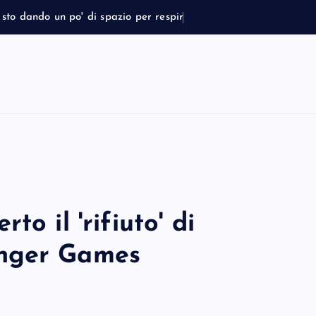
s
t
o
d
a
n
d
o
u
n
p
o
'
d
i
s
p
a
z
i
o
p
e
r
r
e
s
p
i
r
a
r
e
o il 'rifiuto' di
unger Games