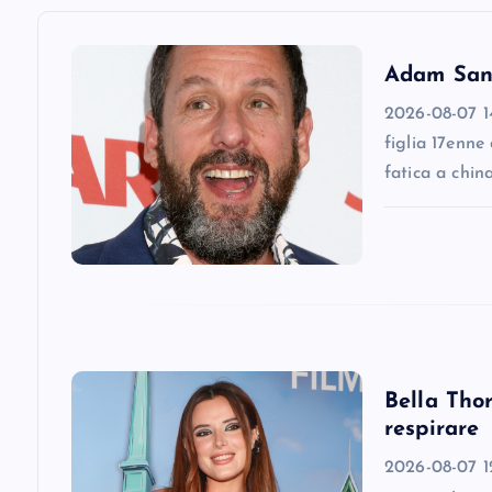
v
Adam Sandl
i
2026-08-07 14
figlia 17enne
g
fatica a chin
a
t
i
Bella Thor
o
respirare
n
2026-08-07 12