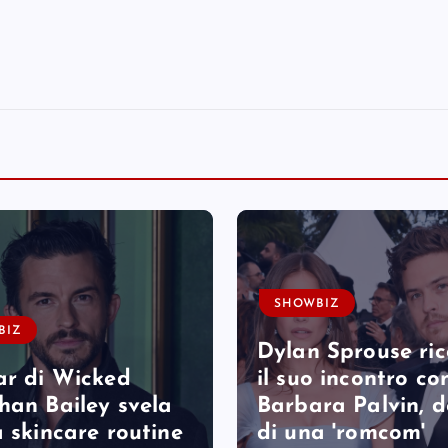
SHOWBIZ
BIZ
Dylan Sprouse ri
ar di Wicked
il suo incontro co
han Bailey svela
Barbara Palvin, 
a skincare routine
di una 'romcom'