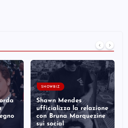
SHOWBIZ
corda
Shawn Mendes
n
ufficializza la relazione
degno
con Bruna Marquezine
sui social