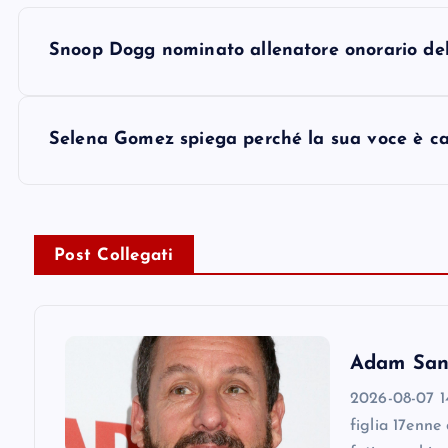
P
Snoop Dogg nominato allenatore onorario de
o
s
Selena Gomez spiega perché la sua voce è c
t
n
Post Collegati
a
v
Adam Sandl
2026-08-07 14
i
figlia 17enne