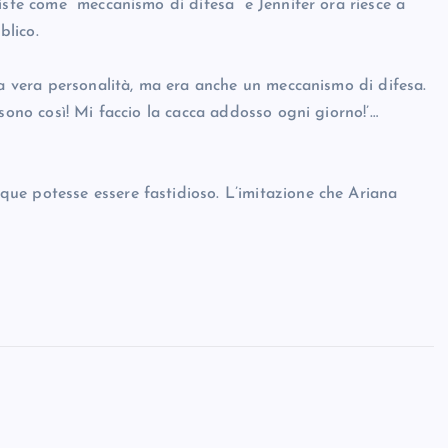
iste come “meccanismo di difesa” e Jennifer ora riesce a
blico.
ia vera personalità, ma era anche un meccanismo di difesa.
sono così! Mi faccio la cacca addosso ogni giorno!’…
ue potesse essere fastidioso. L’imitazione che Ariana