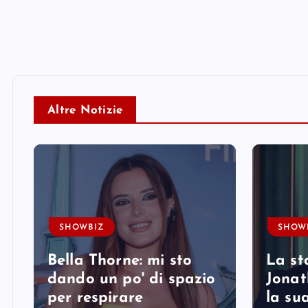
Altre Notizie
SHOWBIZ
SHOW
Bella Thorne: mi sto
La st
i
dando un po' di spazio
Jonat
per respirare
la su