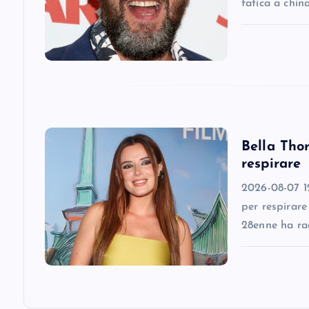
fatica a chin
g
a
t
i
Bella Thor
respirare
o
2026-08-07 12
n
per respirare
28enne ha ra