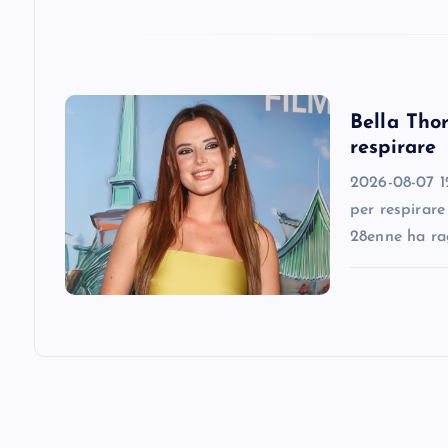
t
i
Bella Thor
respirare
o
2026-08-07 12
n
per respirare
28enne ha ra