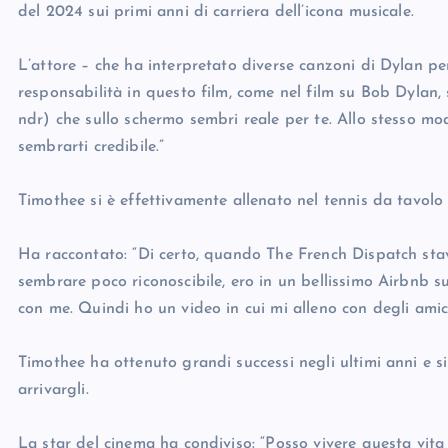
del 2024 sui primi anni di carriera dell’icona musicale.
L’attore – che ha interpretato diverse canzoni di Dylan per
responsabilità in questo film, come nel film su Bob Dylan, s
ndr) che sullo schermo sembri reale per te. Allo stesso m
sembrarti credibile.”
Timothee si è effettivamente allenato nel tennis da tavolo 
Ha raccontato: “Di certo, quando The French Dispatch stava
sembrare poco riconoscibile, ero in un bellissimo Airbnb su
con me. Quindi ho un video in cui mi alleno con degli amic
Timothee ha ottenuto grandi successi negli ultimi anni e 
arrivargli.
La star del cinema ha condiviso: “Posso vivere questa vita