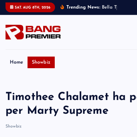
S
Trending News:
B
e
l
l
a
T
h
o
r
n
e
:
m
SAT. AUG 8TH, 2026
k
i
p
t
o
c
o
Home
Showbiz
n
t
e
Timothee Chalamet ha pa
n
t
per Marty Supreme
Showbiz