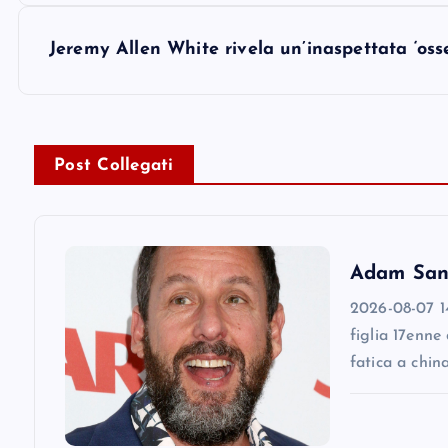
s
Jeremy Allen White rivela un’inaspettata ‘oss
t
n
Post Collegati
a
v
Adam Sandl
2026-08-07 14
i
figlia 17enne
fatica a chin
g
a