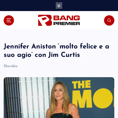
S
k
i
p
t
o
c
o
Jennifer Aniston ‘molto felice e a
n
suo agio’ con Jim Curtis
t
e
Showbiz
n
t