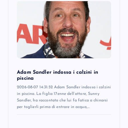
g
a
t
i
o
Adam Sandler indossa i calzini in
n
piscina
2026-08-07 14:31:52 Adam Sandler indossa i calzini
in piscina. La figlia 17enne dell’attore, Sunny
Sandler, ha raccontato che lui fa fatica a chinarsi
per toglierli prima di entrare in acqua,…