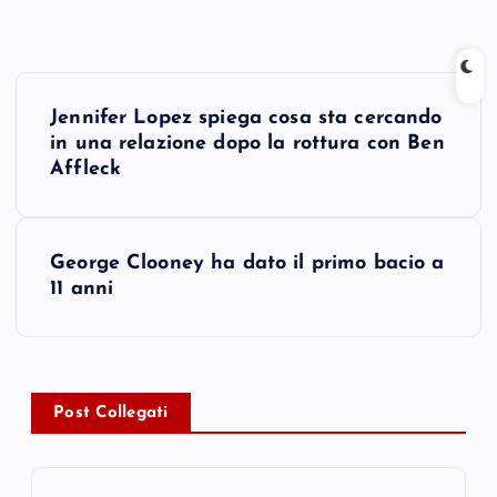
P
Jennifer Lopez spiega cosa sta cercando
o
in una relazione dopo la rottura con Ben
Affleck
s
t
George Clooney ha dato il primo bacio a
11 anni
n
a
v
Post Collegati
i