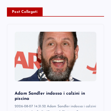
a
v
Post Collegati
i
g
a
t
i
o
Adam Sandler indossa i calzini in
n
piscina
2026-08-07 14:31:52 Adam Sandler indossa i calzini