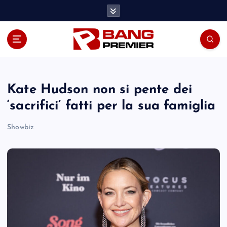
S
k
i
p
t
o
c
o
Kate Hudson non si pente dei
n
‘sacrifici’ fatti per la sua famiglia
t
e
Showbiz
n
t