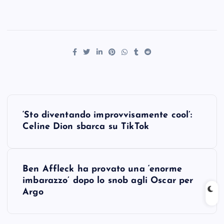
P
‘Sto diventando improvvisamente cool’:
o
Celine Dion sbarca su TikTok
s
Ben Affleck ha provato una ‘enorme
t
imbarazzo’ dopo lo snob agli Oscar per
Argo
n