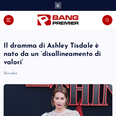
S
k
i
p
t
o
c
o
Il dramma di Ashley Tisdale è
n
nato da un ‘disallineamento di
t
valori’
e
n
Showbiz
t