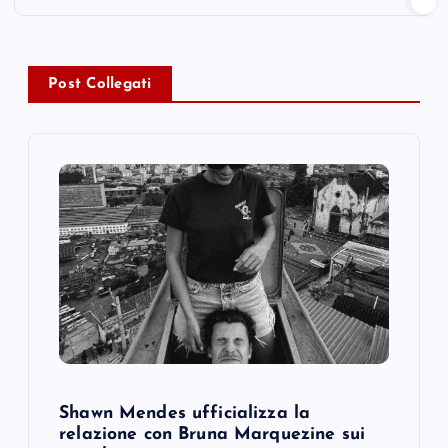
n
a
Post Collegati
v
i
g
a
t
i
o
Shawn Mendes ufficializza la
relazione con Bruna Marquezine sui