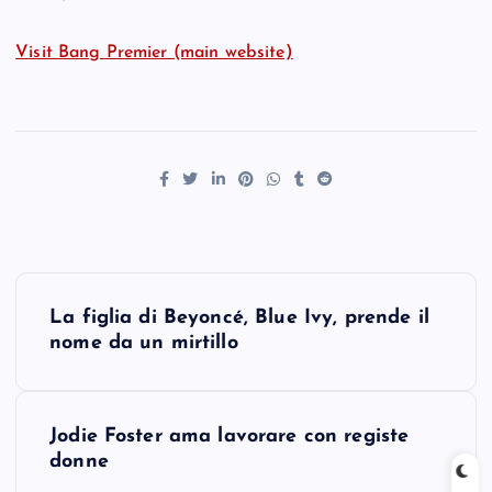
Visit Bang Premier (main website)
P
La figlia di Beyoncé, Blue Ivy, prende il
o
nome da un mirtillo
s
Jodie Foster ama lavorare con registe
t
donne