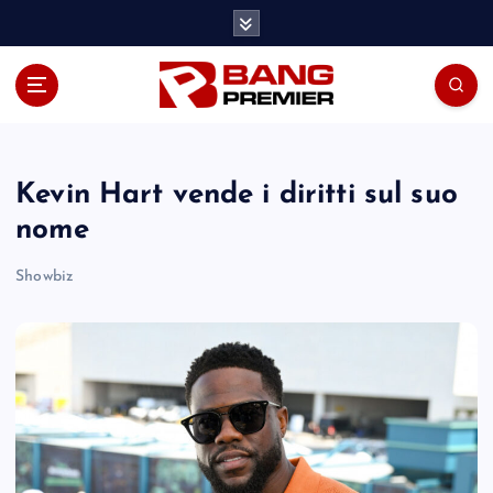
S
k
i
p
t
o
c
o
Kevin Hart vende i diritti sul suo
n
nome
t
e
Showbiz
n
t