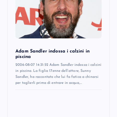
g
a
t
i
Adam Sandler indossa i calzini in
o
piscina
2026-08-07 14:31:52 Adam Sandler indossa i calzini
n
in piscina. La figlia 17enne dell’attore, Sunny
Sandler, ha raccontato che lui fa fatica a chinarsi
per toglierli prima di entrare in acqua,…