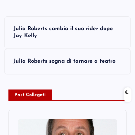
P
Julia Roberts cambia il suo rider dopo
o
Jay Kelly
s
Julia Roberts sogna di tornare a teatro
t
n
a
Post Collegati
v
i