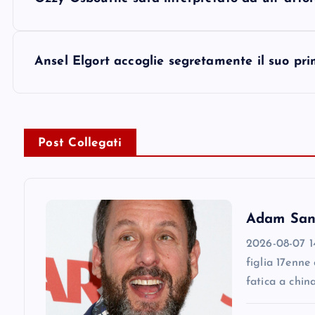
o
s
Ansel Elgort accoglie segretamente il suo pri
t
n
Post Collegati
a
v
Adam Sandl
2026-08-07 14
i
figlia 17enne
fatica a chin
g