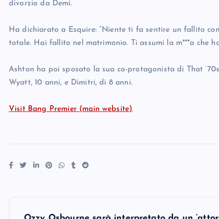
divorzio da Demi.
Ha dichiarato a Esquire: “Niente ti fa sentire un fallito co
totale. Hai fallito nel matrimonio. Ti assumi la m***a che ha
Ashton ha poi sposato la sua co-protagonista di That ’70s 
Wyatt, 10 anni, e Dimitri, di 8 anni.
Visit Bang Premier (main website)
P
Ozzy Osbourne sarà interpretato da un ‘atto