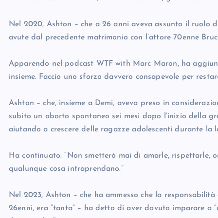
Nel 2020, Ashton – che a 26 anni aveva assunto il ruolo di 
avute dal precedente matrimonio con l’attore 70enne Bruce 
Apparendo nel podcast WTF with Marc Maron, ha aggiunto
insieme. Faccio uno sforzo davvero consapevole per restare
Ashton – che, insieme a Demi, aveva preso in considerazione
subito un aborto spontaneo sei mesi dopo l’inizio della g
aiutando a crescere delle ragazze adolescenti durante la 
Ha continuato: “Non smetterò mai di amarle, rispettarle, on
qualunque cosa intraprendano.”
Nel 2023, Ashton – che ha ammesso che la responsabilità d
26enni, era “tanta” – ha detto di aver dovuto imparare a “