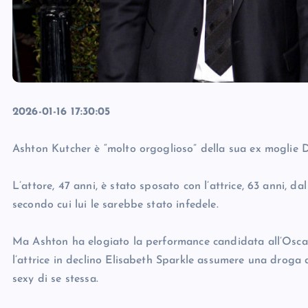
2026-01-16 17:30:05
Ashton Kutcher è “molto orgoglioso” della sua ex moglie
L’attore, 47 anni, è stato sposato con l’attrice, 63 anni, d
secondo cui lui le sarebbe stato infedele.
Ma Ashton ha elogiato la performance candidata all’Oscar
l’attrice in declino Elisabeth Sparkle assumere una droga
sexy di se stessa.