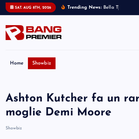
S
Trending News:
B
e
l
l
a
T
h
o
r
n
e
:
m
i
SAT. AUG 8TH, 2026
k
i
p
t
o
c
o
Home
Showbiz
n
t
e
Ashton Kutcher fa un ra
n
t
moglie Demi Moore
Showbiz