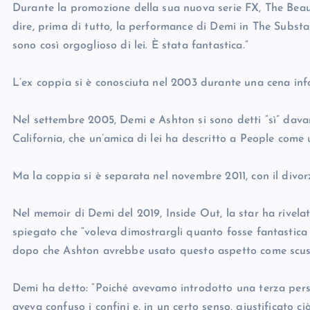
Durante la promozione della sua nuova serie FX, The Beau
dire, prima di tutto, la performance di Demi in The Substa
sono così orgoglioso di lei. È stata fantastica.”
L’ex coppia si è conosciuta nel 2003 durante una cena inf
Nel settembre 2005, Demi e Ashton si sono detti “sì” davanti
California, che un’amica di lei ha descritto a People come 
Ma la coppia si è separata nel novembre 2011, con il divor
Nel memoir di Demi del 2019, Inside Out, la star ha rivela
spiegato che “voleva dimostrargli quanto fosse fantastica e
dopo che Ashton avrebbe usato questo aspetto come scusa
Demi ha detto: “Poiché avevamo introdotto una terza pers
aveva confuso i confini e, in un certo senso, giustificato ci