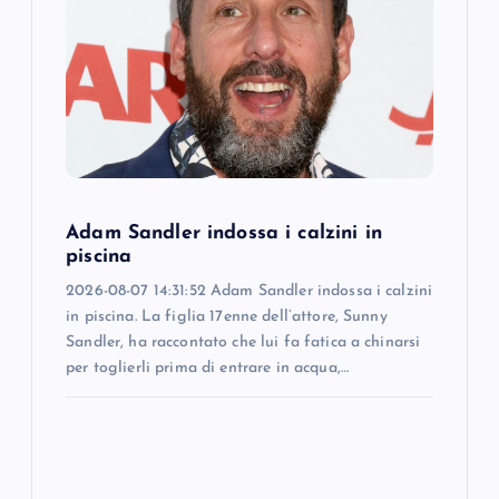
a
t
i
o
Adam Sandler indossa i calzini in
n
piscina
2026-08-07 14:31:52 Adam Sandler indossa i calzini
in piscina. La figlia 17enne dell’attore, Sunny
Sandler, ha raccontato che lui fa fatica a chinarsi
per toglierli prima di entrare in acqua,…