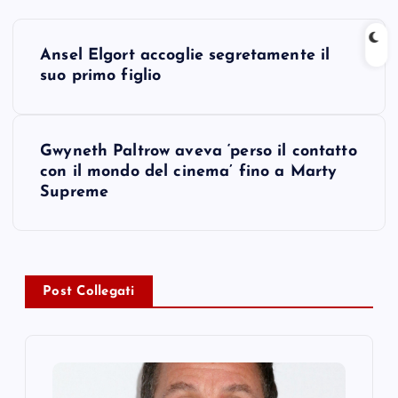
P
Ansel Elgort accoglie segretamente il
o
suo primo figlio
s
Gwyneth Paltrow aveva ‘perso il contatto
t
con il mondo del cinema’ fino a Marty
Supreme
n
a
v
Post Collegati
i
g