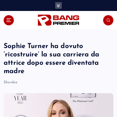
S
k
i
p
t
o
c
o
Sophie Turner ha dovuto
n
‘ricostruire’ la sua carriera da
t
attrice dopo essere diventata
e
n
madre
t
Showbiz