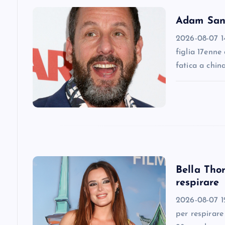
v
Adam Sandl
2026-08-07 14
i
figlia 17enne
fatica a chin
g
a
t
i
Bella Thor
respirare
o
2026-08-07 12
n
per respirare