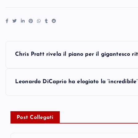
P
Chris Pratt rivela il piano per il gigantesco 
o
s
Leonardo DiCaprio ha elogiato la ‘incredibile
t
n
Post Collegati
a