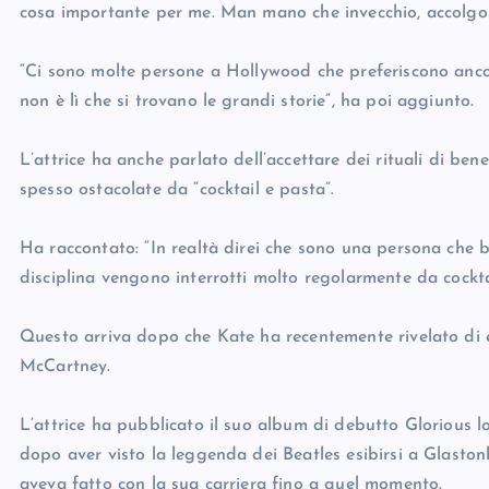
cosa importante per me. Man mano che invecchio, accolgo l
“Ci sono molte persone a Hollywood che preferiscono anco
non è lì che si trovano le grandi storie”, ha poi aggiunto.
L’attrice ha anche parlato dell’accettare dei rituali di b
spesso ostacolate da “cocktail e pasta”.
Ha raccontato: “In realtà direi che sono una persona che bi
disciplina vengono interrotti molto regolarmente da cockta
Questo arriva dopo che Kate ha recentemente rivelato di e
McCartney.
L’attrice ha pubblicato il suo album di debutto Glorious l
dopo aver visto la leggenda dei Beatles esibirsi a Glastonb
aveva fatto con la sua carriera fino a quel momento.