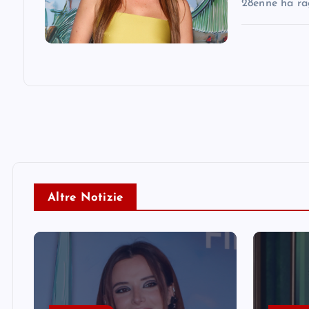
28enne ha ra
Altre Notizie