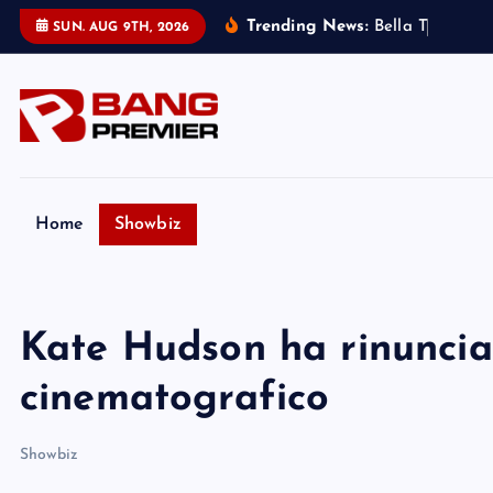
S
Trending News:
B
e
l
l
a
T
h
o
r
n
e
:
SUN. AUG 9TH, 2026
k
i
p
t
o
c
o
Home
Showbiz
n
t
e
Kate Hudson ha rinuncia
n
t
cinematografico
Showbiz