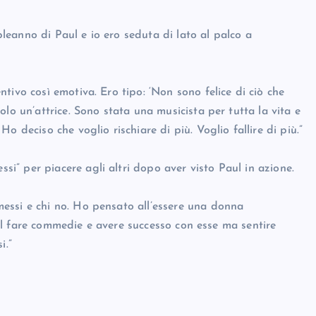
eanno di Paul e io ero seduta di lato al palco a
tivo così emotiva. Ero tipo: ‘Non sono felice di ciò che
lo un’attrice. Sono stata una musicista per tutta la vita e
 deciso che voglio rischiare di più. Voglio fallire di più.”
” per piacere agli altri dopo aver visto Paul in azione.
essi e chi no. Ho pensato all’essere una donna
. Al fare commedie e avere successo con esse ma sentire
i.”