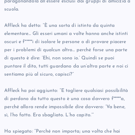
paragonandola all’essere esclusi dai gruppi di amicizia a
scuola.
Affleck ha detto: “È una sorta di istinto da quinta
elementare… Gli esseri umani a volte hanno anche istinti
oscuri e f*****i di isolare le persone o di provare piacere
per i problemi di qualcun altro… perché forse una parte
di questo è dire: ‘Ehi, non sono io.’ Quindi se puoi
puntare il dito, tutti guardano da un’altra parte e noi ci
sentiamo più al sicuro, capisci?”
Affleck ha poi aggiunto: “E togliere qualsiasi possibilità
di perdono da tutto questo è una cosa davvero f*****a,
perché allora rende impossibile dire davvero: ‘Va bene,
sì, l’ho fatto. Era sbagliato. L’ho capito.’”
Ha spiegato: “Perché non importa; una volta che hai