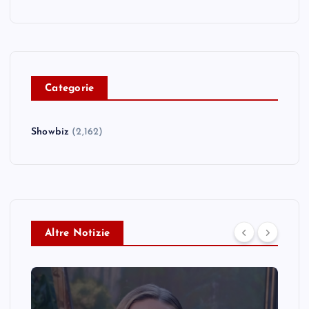
C
ategorie
Showbiz
(2,162)
Altre Notizie