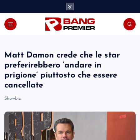
S
k
i
p
t
o
c
o
Matt Damon crede che le star
n
preferirebbero ‘andare in
t
prigione’ piuttosto che essere
e
n
cancellate
t
Showbiz