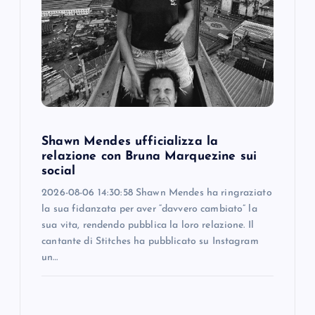
g
a
t
i
Shawn Mendes ufficializza la
o
relazione con Bruna Marquezine sui
social
n
2026-08-06 14:30:58 Shawn Mendes ha ringraziato
la sua fidanzata per aver “davvero cambiato” la
sua vita, rendendo pubblica la loro relazione. Il
cantante di Stitches ha pubblicato su Instagram
un…