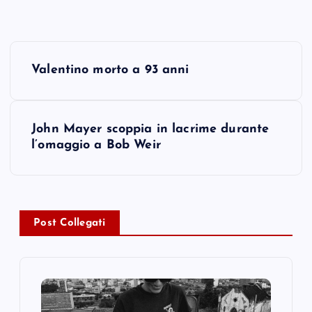
P
Valentino morto a 93 anni
o
s
John Mayer scoppia in lacrime durante
l’omaggio a Bob Weir
t
n
a
Post Collegati
v
i