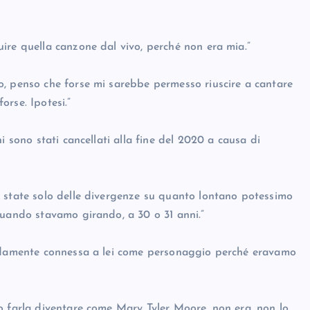
ire quella canzone dal vivo, perché non era mia.”
o, penso che forse mi sarebbe permesso riuscire a cantare
rse. Ipotesi.”
i sono stati cancellati alla fine del 2020 a causa di
o state solo delle divergenze su quanto lontano potessimo
quando stavamo girando, a 30 o 31 anni.”
ondamente connessa a lei come personaggio perché eravamo
o farla diventare come Mary Tyler Moore, non era, non lo