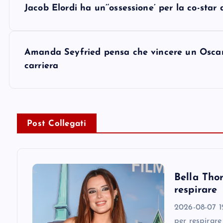
Jacob Elordi ha un’‘ossessione’ per la co-st
o
s
Amanda Seyfried pensa che vincere un Oscar ‘
carriera
t
n
Post Collegati
a
v
Bella Thor
i
respirare
2026-08-07 12
g
per respirare