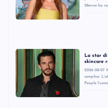
28enne ha ra
a
t
i
o
La star d
skincare r
n
2026-08-07 10
semplice. L’a
People l’uomo