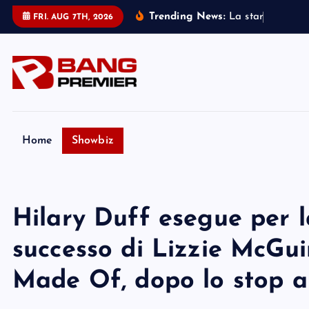
S
Trending News:
L
a
s
t
a
r
d
i
W
i
c
k
FRI. AUG 7TH, 2026
k
i
p
t
o
c
o
Home
Showbiz
n
t
e
Hilary Duff esegue per la
n
t
successo di Lizzie McGu
Made Of, dopo lo stop al