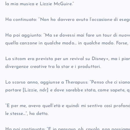
la mia musica e Lizzie McGuire.”
Ha continuato: “Non ho davvero avuto l’occasione di esegu
Ha poi aggiunto: “Ma se dovessi mai fare un tour di nuov
quella canzone in qualche modo… in qualche modo. Forse, fo
La sitcom era prevista per un revival su Disney+, ma i pian
divergenze creative tra la star e i produttori.
Lo scorso anno, aggiunse a Therapuss: “Penso che ci sian
portare [Lizzie, ndr] e dove sarebbe stata, come sapete, 
“E per me, avevo quell’età e quindi mi sentivo così prof
le stesse…”, ha detto.
Ha poi continuato: “E io pensavo, oh, cavolo, non possiam