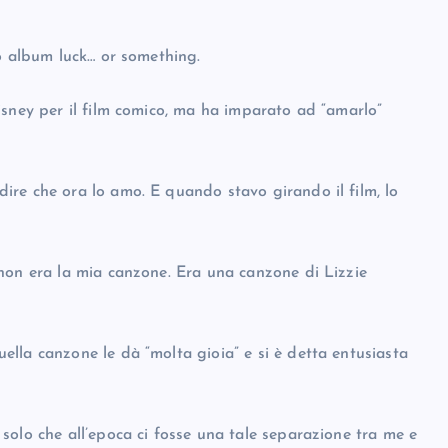
vo album luck… or something.
isney per il film comico, ma ha imparato ad “amarlo”
re che ora lo amo. E quando stavo girando il film, lo
non era la mia canzone. Era una canzone di Lizzie
lla canzone le dà “molta gioia” e si è detta entusiasta
solo che all’epoca ci fosse una tale separazione tra me e