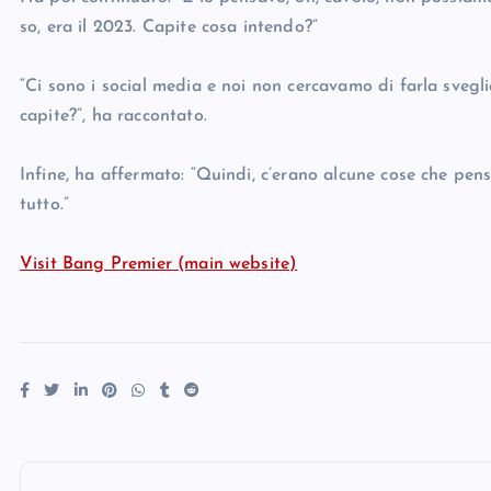
so, era il 2023. Capite cosa intendo?”
“Ci sono i social media e noi non cercavamo di farla svegl
capite?”, ha raccontato.
Infine, ha affermato: “Quindi, c’erano alcune cose che pen
tutto.”
Visit Bang Premier (main website)
P