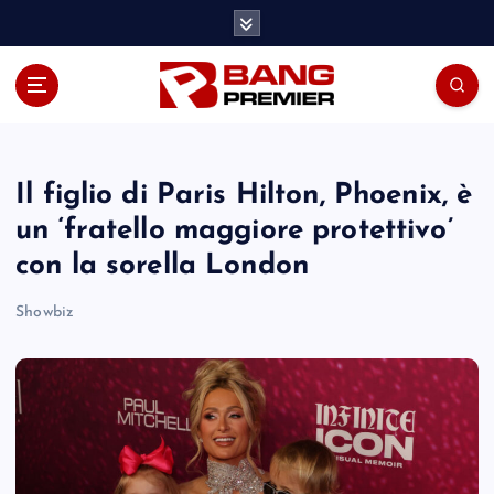
S
k
i
p
t
o
c
o
Il figlio di Paris Hilton, Phoenix, è
n
un ‘fratello maggiore protettivo’
t
con la sorella London
e
n
Showbiz
t