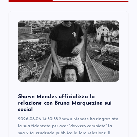
v
i
g
a
t
i
o
Shawn Mendes ufficializza la
relazione con Bruna Marquezine sui
n
social
2026-08-06 14:30:58 Shawn Mendes ha ringraziato
la sua fidanzata per aver “davvero cambiato” la
sua vita, rendendo pubblica la loro relazione. Il