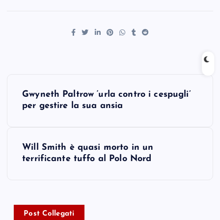
P
Gwyneth Paltrow ‘urla contro i cespugli’
o
per gestire la sua ansia
s
Will Smith è quasi morto in un
t
terrificante tuffo al Polo Nord
n
a
Post Collegati