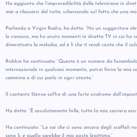
Ha aggiunto che l’imprevedibilità della televisione in diret
mai a rilassarsi del tutto, scherzando sul fatto che una m
Parlando a Virgin Radio, ha detto: “Ho un suggeritore elet
lo conosco, ma ho avuto momenti in diretta TV in cui ho
dimenticato la melodia, ed è lì che ti rendi conto che il co
Robbie ha continuato: “Questo è un numero da funambolo…
internazionale in qualsiasi momento, potrei finire la mia c
cammino e di cui parlo in ogni istante.”
Il cantante 51enne soffre di una forte sindrome dell’impost
Ha detto: “È assolutamente folle, tutta la mia carriera esis
Ha continuato: “Lo sai che ci sono ancora degli scaffali n
sono lì, e quello sarebbe il mio posto legittimo.”