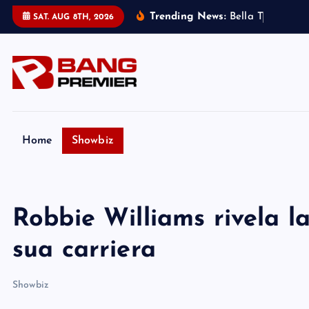
S
Trending News:
B
e
l
l
a
T
h
o
r
n
e
:
SAT. AUG 8TH, 2026
k
i
p
t
o
c
o
Home
Showbiz
n
t
e
Robbie Williams rivela l
n
t
sua carriera
Showbiz