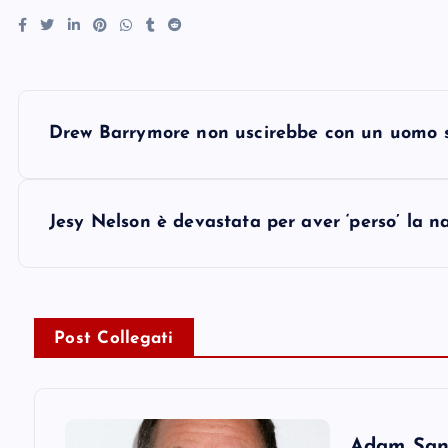
P
Drew Barrymore non uscirebbe con un uomo s
o
s
Jesy Nelson è devastata per aver ‘perso’ la n
t
n
Post Collegati
a
Adam Sandl