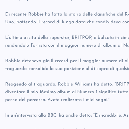
Di recente Robbie ha fatto la storia delle classifiche de
Uno, battendo il record di lunga data che condivideva con 
L’ultima uscita della superstar, BRITPOP, è balzata in cim
rendendolo l’artista con il maggior numero di album al Nu
Robbie deteneva già il record per il maggior numero di alb
traguardo consolida la sua posizione al di sopra di qualsiasi
Reagendo al traguardo, Robbie Williams ha detto: “BRITPO
diventare il mio 16esimo album al Numero 1 significa tutto
passo del percorso. Avete realizzato i miei sogni.”
In un’intervista alla BBC, ha anche detto: “È incredibile. A