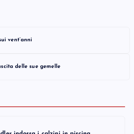
ui vent’anni
ascita delle sue gemelle
er indossa i calzini in piscina