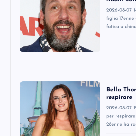
v
2026-08-07 14
i
figlia 17enne
fatica a chin
g
a
t
i
Bella Thor
respirare
o
2026-08-07 12
n
per respirare
28enne ha ra