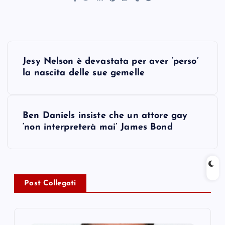
P
Jesy Nelson è devastata per aver ‘perso’
o
la nascita delle sue gemelle
s
Ben Daniels insiste che un attore gay
t
‘non interpreterà mai’ James Bond
n
a
Post Collegati
v
i