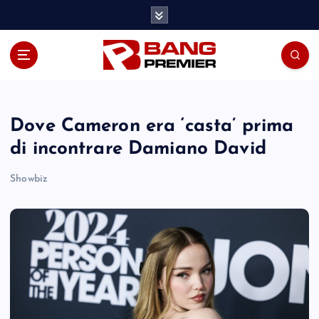
S
k
i
p
t
o
c
o
Dove Cameron era ‘casta’ prima
n
di incontrare Damiano David
t
e
Showbiz
n
t