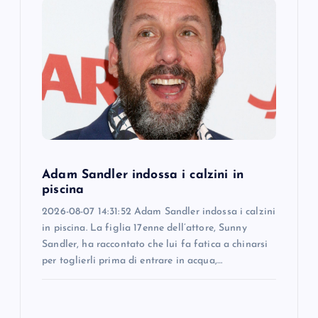
g
a
t
i
o
Adam Sandler indossa i calzini in
piscina
n
2026-08-07 14:31:52 Adam Sandler indossa i calzini
in piscina. La figlia 17enne dell’attore, Sunny
Sandler, ha raccontato che lui fa fatica a chinarsi
per toglierli prima di entrare in acqua,…