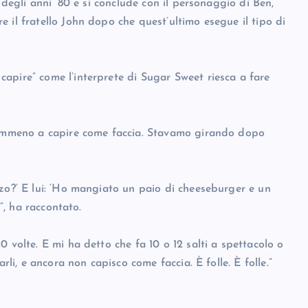
 degli anni ’80 e si conclude con il personaggio di Ben,
 il fratello John dopo che quest’ultimo esegue il tipo di
apire” come l’interprete di Sugar Sweet riesca a fare
 nemmeno a capire come faccia. Stavamo girando dopo
nzo?’ E lui: ‘Ho mangiato un paio di cheeseburger e un
o”, ha raccontato.
 volte. E mi ha detto che fa 10 o 12 salti a spettacolo o
rli, e ancora non capisco come faccia. È folle. È folle.”