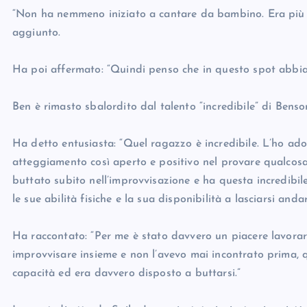
“Non ha nemmeno iniziato a cantare da bambino. Era più u
aggiunto.
Ha poi affermato: “Quindi penso che in questo spot abbia
Ben è rimasto sbalordito dal talento “incredibile” di Bens
Ha detto entusiasta: “Quel ragazzo è incredibile. L’ho ado
atteggiamento così aperto e positivo nel provare qualcosa
buttato subito nell’improvvisazione e ha questa incredibile
le sue abilità fisiche e la sua disponibilità a lasciarsi andar
Ha raccontato: “Per me è stato davvero un piacere lavorar
improvvisare insieme e non l’avevo mai incontrato prima, 
capacità ed era davvero disposto a buttarsi.”