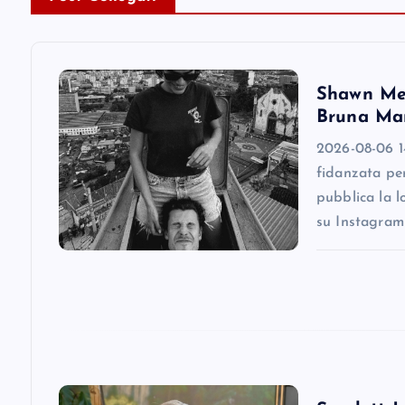
a
v
Shawn Men
i
Bruna Mar
2026-08-06 1
g
fidanzata pe
pubblica la l
a
su Instagram
t
i
o