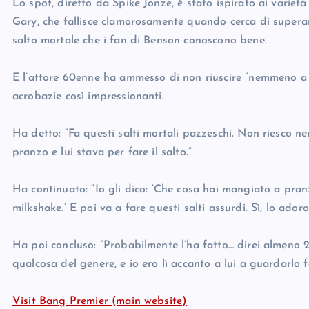
Lo spot, diretto da Spike Jonze, è stato ispirato ai varietà
Gary, che fallisce clamorosamente quando cerca di superare
salto mortale che i fan di Benson conoscono bene.
E l’attore 60enne ha ammesso di non riuscire “nemmeno a c
acrobazie così impressionanti.
Ha detto: “Fa questi salti mortali pazzeschi. Non riesco
pranzo e lui stava per fare il salto.”
Ha continuato: “Io gli dico: ‘Che cosa hai mangiato a pra
milkshake.’ E poi va a fare questi salti assurdi. Sì, lo ador
Ha poi concluso: “Probabilmente l’ha fatto… direi almeno 20
qualcosa del genere, e io ero lì accanto a lui a guardarlo fa
Visit Bang Premier (main website)