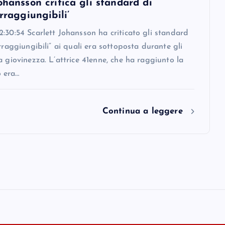
ohansson critica gli standard di
irraggiungibili’
:30:54 Scarlett Johansson ha criticato gli standard
irraggiungibili” ai quali era sottoposta durante gli
a giovinezza. L’attrice 41enne, che ha raggiunto la
 era…
Continua a leggere