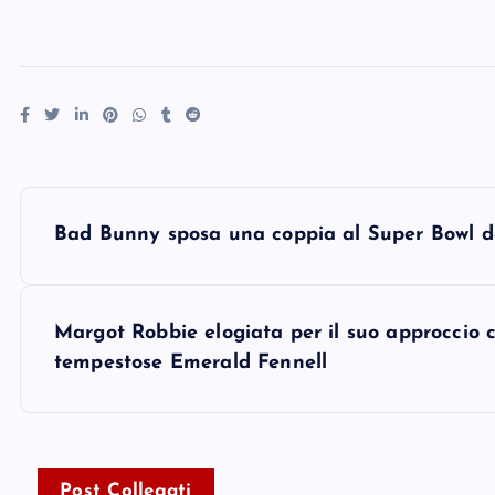
P
Bad Bunny sposa una coppia al Super Bowl dop
o
s
Margot Robbie elogiata per il suo approccio c
tempestose Emerald Fennell
t
n
Post Collegati