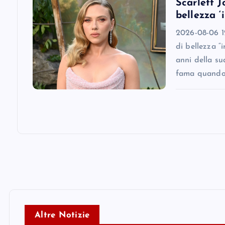
Scarlett J
n
bellezza ‘
2026-08-06 12
di bellezza “
anni della su
fama quando
Altre Notizie