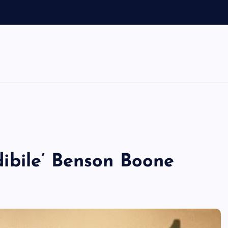
s
o
edibile’ Benson Boone