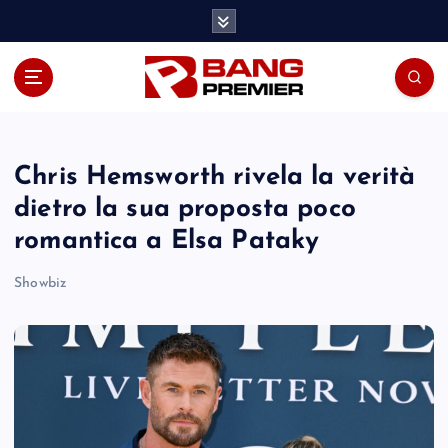
S
k
i
p
t
o
c
o
Chris Hemsworth rivela la verità
n
dietro la sua proposta poco
t
romantica a Elsa Pataky
e
n
Showbiz
t