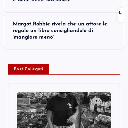
o
s
Margot Robbie rivela che un attore le
t
regalò un libro consigliandole di
‘mangiare meno’
n
a
v
Post Collegati
i
g
a
t