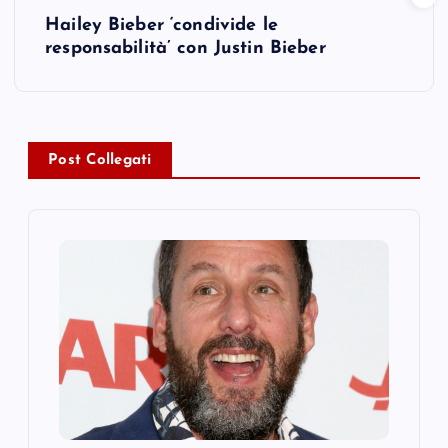
Hailey Bieber ‘condivide le
t
responsabilità’ con Justin Bieber
n
a
Post Collegati
v
i
g
a
t
i