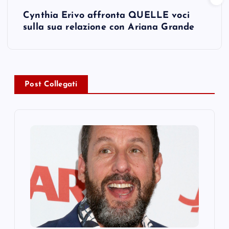
s
Cynthia Erivo affronta QUELLE voci
t
sulla sua relazione con Ariana Grande
n
a
Post Collegati
v
i
g
a
t
i