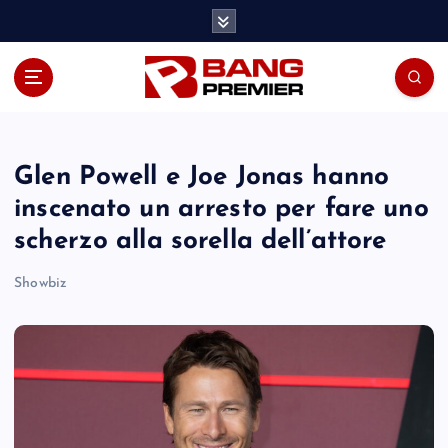
S
k
i
p
t
o
c
o
Glen Powell e Joe Jonas hanno
n
inscenato un arresto per fare uno
t
scherzo alla sorella dell’attore
e
n
Showbiz
t