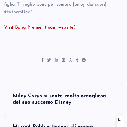
figlia. Ti voglio bene per sempre [emoji dei cuori]
#FathersDay.”
Visit Bang Premier (main website)
P
Miley Cyrus si sente ‘molto orgogliosa’
o
del suo successo Disney
s
Margot Robbie temeva di essere