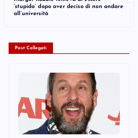
t
‘stupida’ dopo aver deciso di non andare
all’università
n
a
v
Post Collegati
i
g
a
t
i