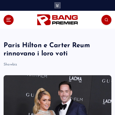
S
k
i
p
t
o
c
o
Paris Hilton e Carter Reum
n
rinnovano i loro voti
t
e
Showbiz
n
t