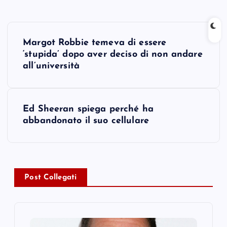
P
Margot Robbie temeva di essere
o
‘stupida’ dopo aver deciso di non andare
all’università
s
t
Ed Sheeran spiega perché ha
abbandonato il suo cellulare
n
a
v
Post Collegati
i