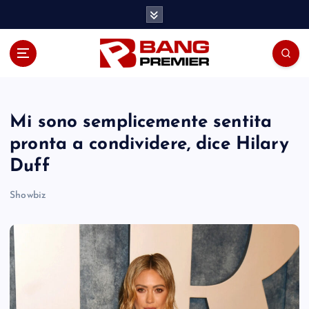
S
k
i
p
t
o
c
o
Mi sono semplicemente sentita
n
pronta a condividere, dice Hilary
t
Duff
e
n
Showbiz
t