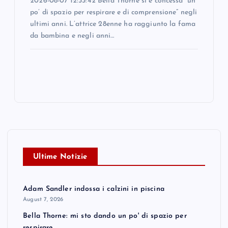
2026-08-07 12:33:42 Bella Thorne si è concessa “un
po’ di spazio per respirare e di comprensione” negli
ultimi anni. L’attrice 28enne ha raggiunto la fama
da bambina e negli anni…
Ultime Notizie
Adam Sandler indossa i calzini in piscina
August 7, 2026
Bella Thorne: mi sto dando un po' di spazio per
respirare