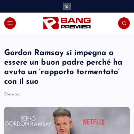
S
k
i
p
t
o
c
o
Gordon Ramsay si impegna a
n
essere un buon padre perché ha
t
avuto un ‘rapporto tormentato’
e
n
con il suo
t
Showbiz