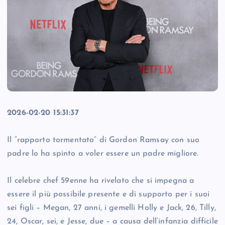
2026-02-20 15:31:37
Il “rapporto tormentato” di Gordon Ramsay con suo
padre lo ha spinto a voler essere un padre migliore.
Il celebre chef 59enne ha rivelato che si impegna a
essere il più possibile presente e di supporto per i suoi
sei figli – Megan, 27 anni, i gemelli Holly e Jack, 26, Tilly,
24, Oscar, sei, e Jesse, due – a causa dell’infanzia difficile