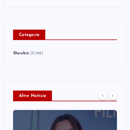
C
ategorie
Showbiz
(2,166)
Altre Notizie