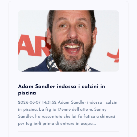
i
g
a
t
i
o
Adam Sandler indossa i calzini in
piscina
n
2026-08-07 14:31:52 Adam Sandler indossa i calzini
in piscina. La figlia 17enne dell’attore, Sunny
Sandler, ha raccontato che lui fa fatica a chinarsi
per toglierli prima di entrare in acqua,…