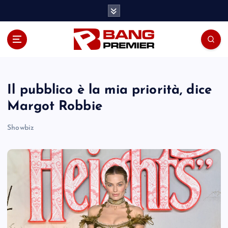
S
k
i
p
t
o
c
o
Il pubblico è la mia priorità, dice
n
Margot Robbie
t
e
Showbiz
n
t