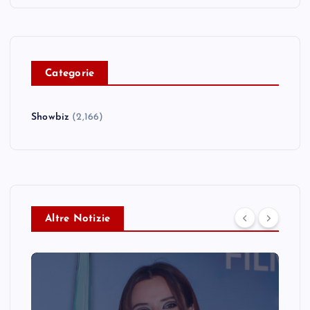
C
ategorie
Showbiz
(2,166)
Altre Notizie