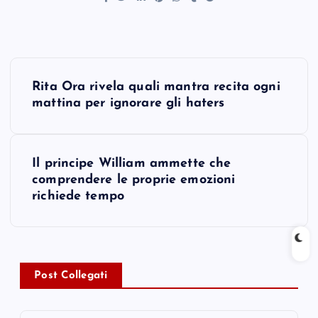
P
Rita Ora rivela quali mantra recita ogni
o
mattina per ignorare gli haters
s
Il principe William ammette che
t
comprendere le proprie emozioni
richiede tempo
n
a
v
Post Collegati
i