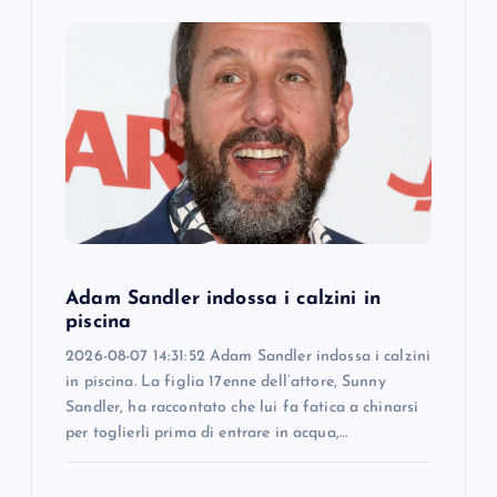
g
a
t
i
o
Adam Sandler indossa i calzini in
n
piscina
2026-08-07 14:31:52 Adam Sandler indossa i calzini
in piscina. La figlia 17enne dell’attore, Sunny
Sandler, ha raccontato che lui fa fatica a chinarsi
per toglierli prima di entrare in acqua,…