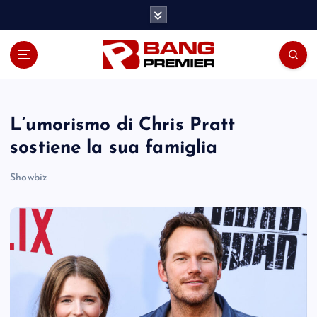
S
k
i
p
t
o
c
o
L’umorismo di Chris Pratt
n
sostiene la sua famiglia
t
e
Showbiz
n
t