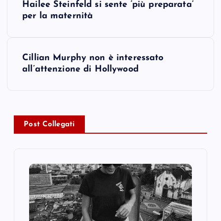
Hailee Steinfeld si sente ‘più preparata’
o
per la maternità
s
Cillian Murphy non è interessato
t
all’attenzione di Hollywood
n
a
Post Collegati
v
i
g
a