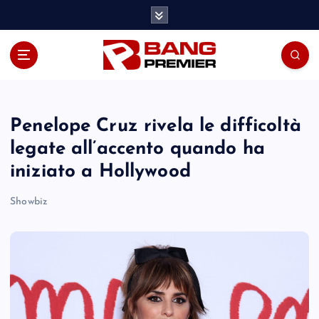
S
k
i
p
t
o
c
o
Penelope Cruz rivela le difficoltà
n
legate all’accento quando ha
t
iniziato a Hollywood
e
n
Showbiz
t