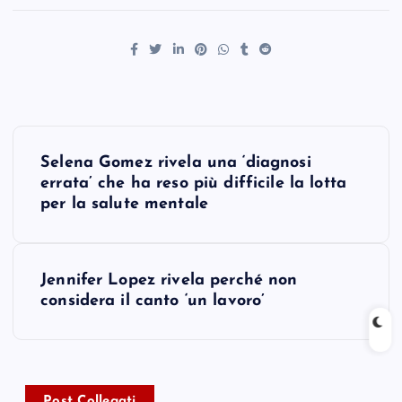
P
Selena Gomez rivela una ‘diagnosi
o
errata’ che ha reso più difficile la lotta
per la salute mentale
s
t
Jennifer Lopez rivela perché non
considera il canto ‘un lavoro’
n
a
Post Collegati