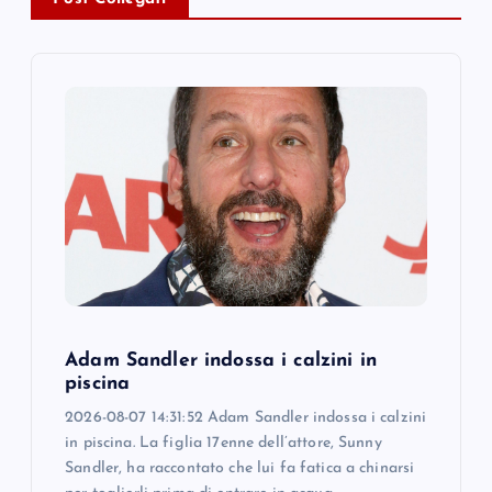
v
i
g
a
t
i
o
Adam Sandler indossa i calzini in
n
piscina
2026-08-07 14:31:52 Adam Sandler indossa i calzini
in piscina. La figlia 17enne dell’attore, Sunny
Sandler, ha raccontato che lui fa fatica a chinarsi