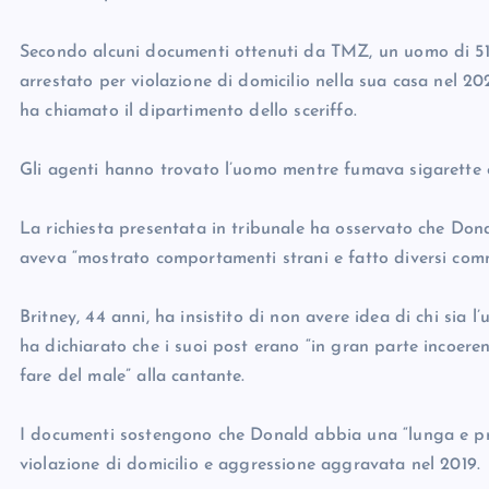
Secondo alcuni documenti ottenuti da TMZ, un uomo di 51 
arrestato per violazione di domicilio nella sua casa nel 20
ha chiamato il dipartimento dello sceriffo.
Gli agenti hanno trovato l’uomo mentre fumava sigarette e
La richiesta presentata in tribunale ha osservato che Dona
aveva “mostrato comportamenti strani e fatto diversi comme
Britney, 44 anni, ha insistito di non avere idea di chi sia 
ha dichiarato che i suoi post erano “in gran parte incoere
fare del male” alla cantante.
I documenti sostengono che Donald abbia una “lunga e pr
violazione di domicilio e aggressione aggravata nel 2019.