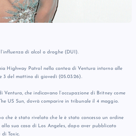
l’influenza di alcol o droghe (DUI).
ia Highway Patrol nella contea di Ventura intorno alle
e 3 del mattino di giovedì (05.03.26).
a di Ventura, che indicavano l’occupazione di Britney come
 The US Sun, dovrà comparire in tribunale il 4 maggio.
po che è stato rivelato che le è stato concesso un ordine
 alla sua casa di Los Angeles, dopo aver pubblicato
 di Toxic.