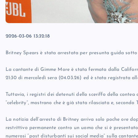
2026-03-06 13:32:18
Britney Spears è stata arrestata per presunta guida sotto 
La cantante di Gimme More è stata fermata dalla Californ
21:30 di mercoledì sera (04.03.26) ed è stata registrata all
Tuttavia, i registri dei detenuti dello sceriffo della conte
“celebrity”, mostrano che è già stata rilasciata e, secondo
La notizia dell’arresto di Britney arriva solo poche ore do
restrittivo permanente contro un uomo che si è presentato
numerosi “post disturbanti sui social media” sulla cantante