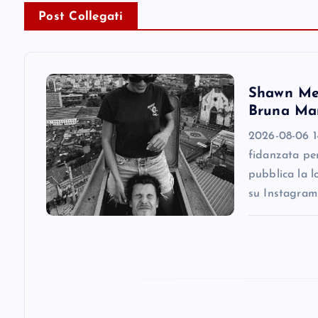
Post Collegati
a
v
Shawn Men
i
Bruna Mar
2026-08-06 1
g
fidanzata pe
pubblica la l
a
su Instagram
t
i
o