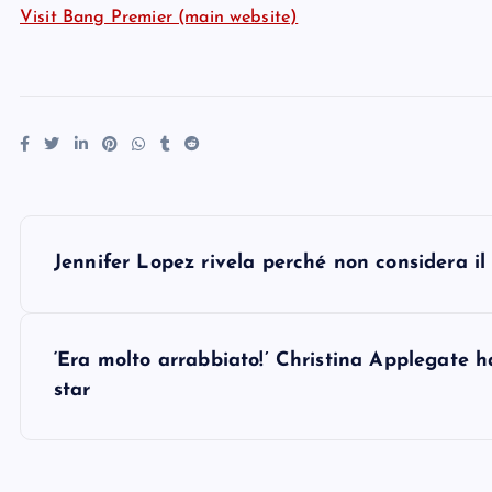
Visit Bang Premier (main website)
P
Jennifer Lopez rivela perché non considera il 
o
s
‘Era molto arrabbiato!’ Christina Applegate h
star
t
n