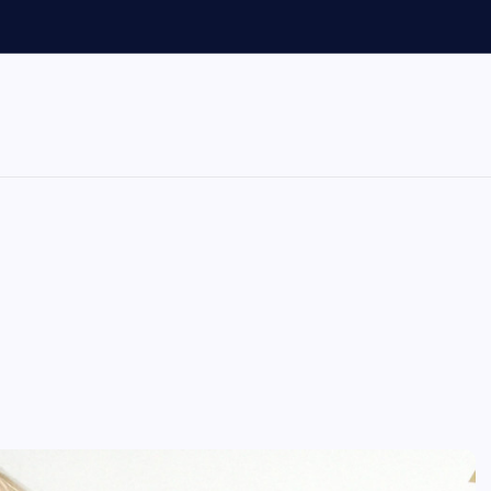
s
o
n