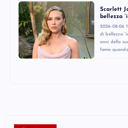
Scarlett J
n
bellezza ‘
2026-08-06 12
di bellezza “
anni della su
fama quando