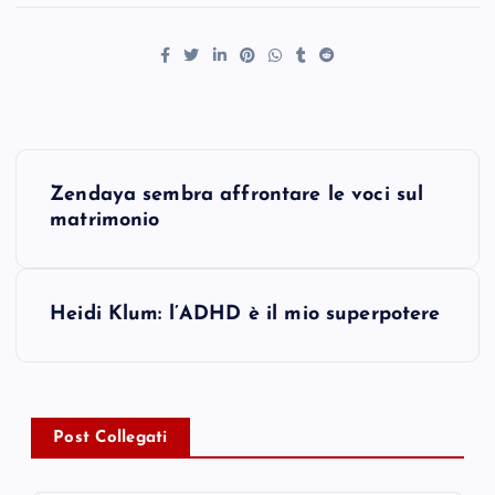
P
Zendaya sembra affrontare le voci sul
o
matrimonio
s
Heidi Klum: l’ADHD è il mio superpotere
t
n
a
Post Collegati