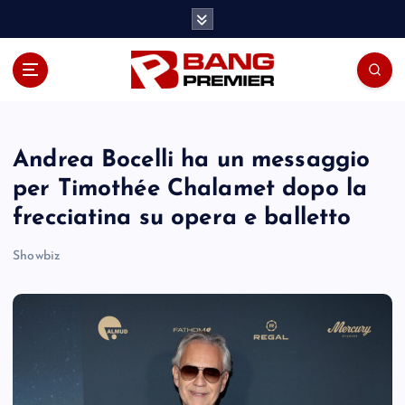
S
k
i
p
t
o
c
o
Andrea Bocelli ha un messaggio
n
per Timothée Chalamet dopo la
t
frecciatina su opera e balletto
e
n
Showbiz
t