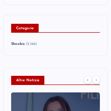
C
ategorie
Showbiz
(2,166)
Altre Notizie