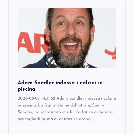
v
i
g
a
t
i
Adam Sandler indossa i calzini in
o
piscina
2026-08-07 14:31:52 Adam Sandler indossa i calzini
n
in piscina. La figlia 17enne dell’attore, Sunny
Sandler, ha raccontato che lui fa fatica a chinarsi
per toglierli prima di entrare in acqua,…