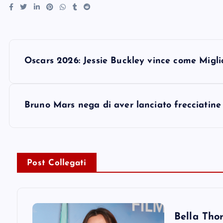
P
Oscars 2026: Jessie Buckley vince come Miglio
o
s
Bruno Mars nega di aver lanciato frecciatine 
t
n
Post Collegati
a
v
Bella Thor