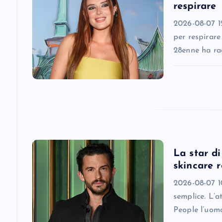
respirare
i
2026-08-07 12
per respirare
g
28enne ha ra
a
t
i
La star d
o
skincare r
2026-08-07 10
n
semplice. L’a
People l’uomo