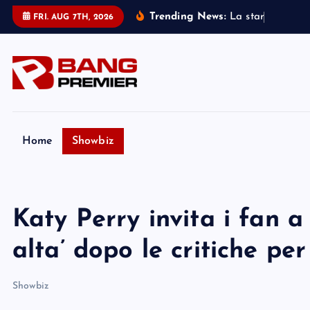
S
Trending News:
L
a
s
t
a
r
d
i
W
i
c
k
FRI. AUG 7TH, 2026
k
i
p
t
o
c
o
Home
Showbiz
n
t
e
Katy Perry invita i fan a
n
t
alta’ dopo le critiche pe
Showbiz