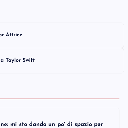
r Attrice
a Taylor Swift
ne: mi sto dando un po' di spazio per