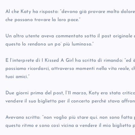
Al che Katy ha risposto: “devono già provare molto dolore
che possano trovare la loro pace.”
Un altro utente aveva commentato sotto il post originale 
questo lo rendono un po’ più luminoso.”
E l’interprete di I Kissed A Girl ha scritto di rimando: “e
possiamo ricordarci, attraverso momenti nella vita reale, 
tuoi amici.”
Due giorni prima del post, l’11 marzo, Katy era stata criti
vendere il suo biglietto per il concerto perché stava affro
Avevano scritto: “non voglio più stare qui. non sono fatt
questo ritmo e sono così vicina a vendere il mio biglietto 