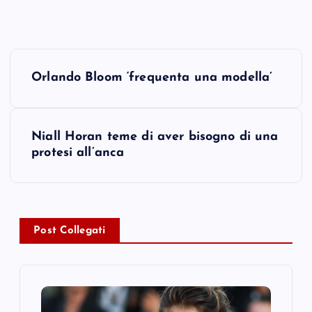
P
Orlando Bloom ‘frequenta una modella’
o
s
Niall Horan teme di aver bisogno di una
protesi all’anca
t
n
a
Post Collegati
v
i