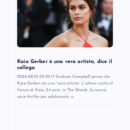
g
a
t
i
Kaia Gerber è una vera artista, dice il
o
collega
2026-08-10 09:30:17 Graham Campbell pensa che
n
Kaia Gerber sia una “vera artista”. L’attore recita al
fianco di Kaia, 24 anni, in The Shards, la nuova
serie thriller per adolescenti, e…