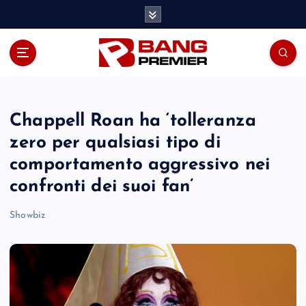
S
k
i
p
t
o
c
o
Chappell Roan ha ‘tolleranza
n
zero per qualsiasi tipo di
t
comportamento aggressivo nei
e
n
confronti dei suoi fan’
t
Showbiz