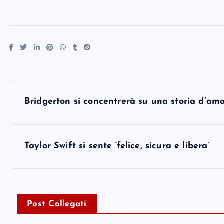
P
Bridgerton si concentrerà su una storia d’amo
o
s
Taylor Swift si sente ‘felice, sicura e libera’
t
n
Post Collegati