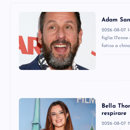
a
v
Adam Sandl
2026-08-07 14
i
figlia 17enne
fatica a chin
g
a
t
i
Bella Thor
respirare
o
2026-08-07 12