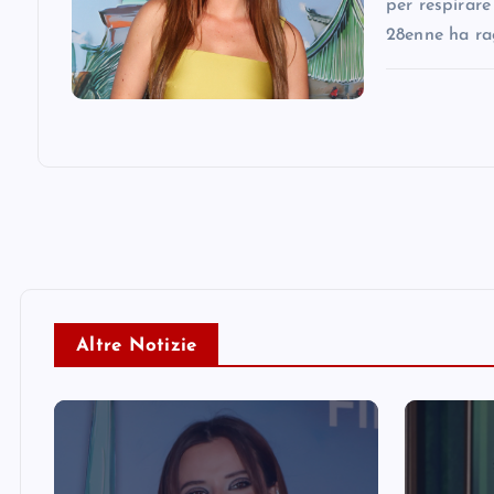
n
per respirare
28enne ha ra
Altre Notizie