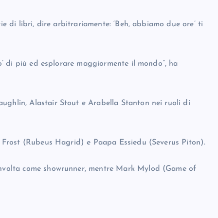
ie di libri, dire arbitrariamente: ‘Beh, abbiamo due ore’ ti
 po’ di più ed esplorare maggiormente il mondo”, ha
ghlin, Alastair Stout e Arabella Stanton nei ruoli di
ck Frost (Rubeus Hagrid) e Paapa Essiedu (Severus Piton).
coinvolta come showrunner, mentre Mark Mylod (Game of