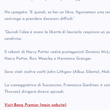
Ha spiegato: “E quindi, se hai un libro, figuriamoci una ser
costringe a prendere decisioni difficili.”
“Quindi l’idea è avere la libertà di lasciarlo respirare un
condiviso.
Il reboot di Harry Potter vedrà protagonisti Dominic McLau
Harry Potter, Ron Weasley e Hermione Granger.
Sono stati inoltre scelti John Lithgow (Albus Silente), Ni
La sceneggiatrice di Succession, Francesca Gardiner, è 
Thrones) dirigerà diversi episodi.
Visit Bang Premier (main website)