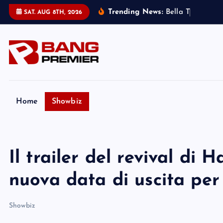
S
Trending News:
B
e
l
l
a
T
h
o
r
n
e
:
m
SAT. AUG 8TH, 2026
k
i
p
t
o
c
o
Home
Showbiz
n
t
e
Il trailer del revival di
n
t
nuova data di uscita per
Showbiz