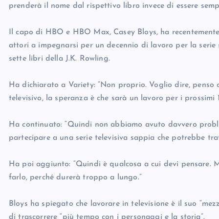
prenderà il nome dal rispettivo libro invece di essere sem
Il capo di HBO e HBO Max, Casey Bloys, ha recentemente ins
attori a impegnarsi per un decennio di lavoro per la serie
sette libri della J.K. Rowling.
Ha dichiarato a Variety: “Non proprio. Voglio dire, penso
televisivo, la speranza è che sarà un lavoro per i prossimi 
Ha continuato: “Quindi non abbiamo avuto davvero proble
partecipare a una serie televisiva sappia che potrebbe tra
Ha poi aggiunto: “Quindi è qualcosa a cui devi pensare. 
farlo, perché durerà troppo a lungo.”
Bloys ha spiegato che lavorare in televisione è il suo “mez
di trascorrere “più tempo con i personaggi e la storia”.