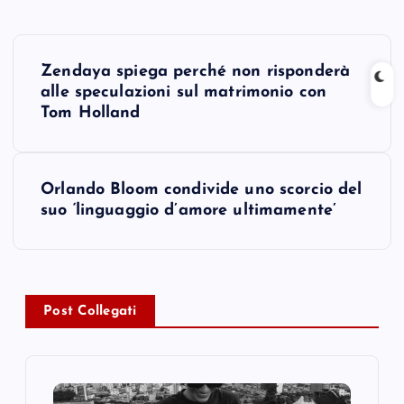
P
Zendaya spiega perché non risponderà
o
alle speculazioni sul matrimonio con
Tom Holland
s
t
Orlando Bloom condivide uno scorcio del
suo ‘linguaggio d’amore ultimamente’
n
a
v
Post Collegati
i