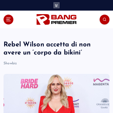
S
k
i
p
t
o
c
o
Rebel Wilson accetta di non
n
avere un ‘corpo da bikini’
t
e
Showbiz
n
t