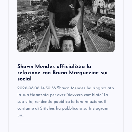
g
a
t
i
o
Shawn Mendes ufficializza la
n
relazione con Bruna Marquezine sui
social
2026-08-06 14:30:58 Shawn Mendes ha ringraziato
la sua fidanzata per aver “davvero cambiato” la
sua vita, rendendo pubblica la loro relazione. Il
cantante di Stitches ha pubblicato su Instagram
un…