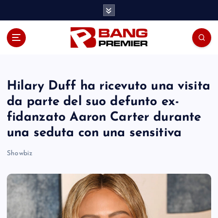
S
k
i
p
t
o
c
o
Hilary Duff ha ricevuto una visita
n
da parte del suo defunto ex-
t
fidanzato Aaron Carter durante
e
n
una seduta con una sensitiva
t
Showbiz