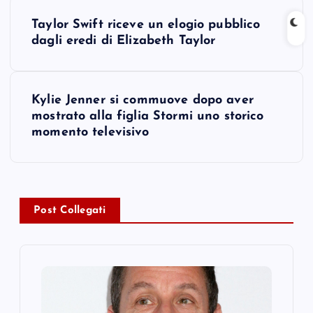
P
Taylor Swift riceve un elogio pubblico
o
dagli eredi di Elizabeth Taylor
s
Kylie Jenner si commuove dopo aver
t
mostrato alla figlia Stormi uno storico
momento televisivo
n
a
v
Post Collegati
i
g