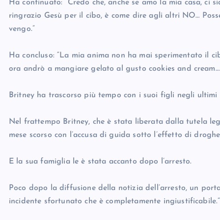
Ha continuato: “Credo che, anche se amo la mia casa, ci 
ringrazio Gesù per il cibo, è come dire agli altri NO… P
vengo.”
Ha concluso: “La mia anima non ha mai sperimentato il cibo
ora andrò a mangiare gelato al gusto cookies and cream… D
Britney ha trascorso più tempo con i suoi figli negli ulti
Nel frattempo Britney, che è stata liberata dalla tutela le
mese scorso con l’accusa di guida sotto l’effetto di droghe
E la sua famiglia le è stata accanto dopo l’arresto.
Poco dopo la diffusione della notizia dell’arresto, un porta
incidente sfortunato che è completamente ingiustificabile.