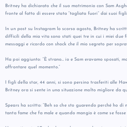
Britney ha dichiarato che il suo matrimonio con Sam Asgha
fronte al fatto di essere stata “tagliata fuori” dai suoi figli
In un post su Instagram lo scorso agosto, Britney ha scrit
difficili della mia vita sono stati quei tre in cui i miei d
messaggi e ricordo con shock che il mio segreto per soprav
Ha poi aggiunto: “È strano… io e Sam eravamo sposati, ma
affrontare quel momento.”
I figli della star, 44 anni, si sono persino trasferiti alle 
Britney ora si sente in una situazione molto migliore da qu
Spears ha scritto: “Beh so che sto guarendo perché ho d
tanta fame che fa male e quando mangio è come se fosse l