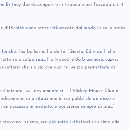
che Britney dovrà comparire in tribunale per l’accaduto il 4
sue difficoltà siano state influenzate dal modo in cui è stata
ericho, l’ex ballerino ha detto: “Giusto. Ed è da lì che
 tutto solo colpa sua… Hollywood è da biasimare, capisci
spettarsi che sia ciò che vuoi tu, senza permetterle di
e è iniziato. Lei, ovviamente sì – il Mickey Mouse Club e
sedicenne in una situazione in cui pubblichi un disco e
ti un successo immediato, e poi cresce sempre di più…”
avamo insieme, era già sotto i riflettori e in cima alle