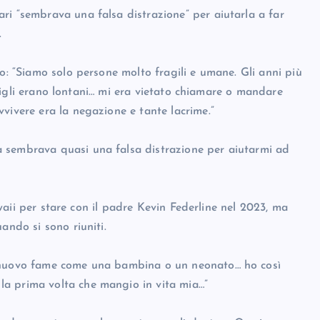
ri “sembrava una falsa distrazione” per aiutarla a far
.
to: “Siamo solo persone molto fragili e umane. Gli anni più
ue figli erano lontani… mi era vietato chiamare o mandare
vivere era la negazione e tante lacrime.”
 sembrava quasi una falsa distrazione per aiutarmi ad
Hawaii per stare con il padre Kevin Federline nel 2023, ma
ando si sono riuniti.
i nuovo fame come una bambina o un neonato… ho così
a prima volta che mangio in vita mia…”