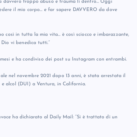
sia davvero troppo abuso e trauma lì dentro… Oggi
ossedere il mio corpo… e far sapere DAVVERO da dove
 così in tutta la mia vita… è così sciocco e imbarazzante,
io vi benedica tutti.”
mi mesi e ha condiviso dei post su Instagram con entrambi.
gale nel novembre 2021 dopo 13 anni, è stata arrestata il
 e alcol (DUI) a Ventura, in California.
voce ha dichiarato al Daily Mail: “Si è trattato di un
”