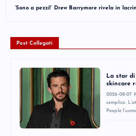
s
‘Sono a pezzi!’ Drew Barrymore rivela in lacri
t
n
Post Collegati
a
v
La star d
skincare r
i
2026-08-07 10
semplice. L’a
g
People l’uomo
a