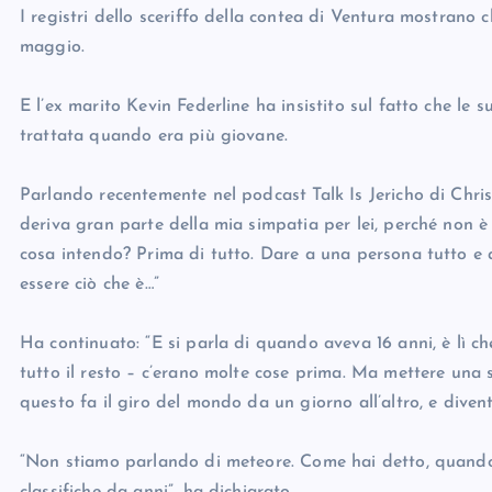
I registri dello sceriffo della contea di Ventura mostrano 
maggio.
E l’ex marito Kevin Federline ha insistito sul fatto che le 
trattata quando era più giovane.
Parlando recentemente nel podcast Talk Is Jericho di Chris J
deriva gran parte della mia simpatia per lei, perché non è
cosa intendo? Prima di tutto. Dare a una persona tutto e a
essere ciò che è…”
Ha continuato: “E si parla di quando aveva 16 anni, è lì ch
tutto il resto – c’erano molte cose prima. Ma mettere una 
questo fa il giro del mondo da un giorno all’altro, e diven
“Non stiamo parlando di meteore. Come hai detto, quando st