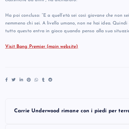
classifiche da anni”, ha dichiarato.
Ha poi concluso: “E a quell’età sei così giovane che non 
nemmeno chi sei. A livello umano, non ne hai idea. Quindi 
tutto questo entra in gioco quando penso alla sua situazi
Visit Bang Premier (main website)
P
Carrie Underwood rimane con i piedi per terra
o