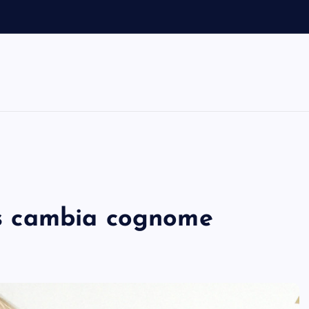
i
c
ars cambia cognome