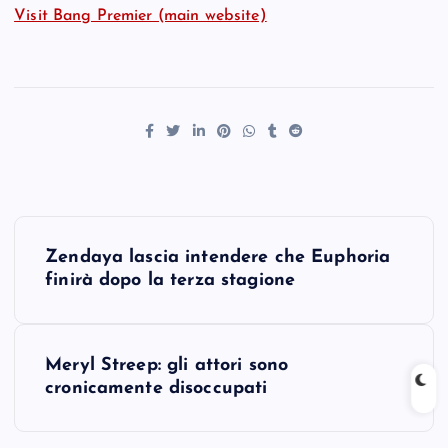
Visit Bang Premier (main website)
P
Zendaya lascia intendere che Euphoria
o
finirà dopo la terza stagione
s
Meryl Streep: gli attori sono
t
cronicamente disoccupati
n