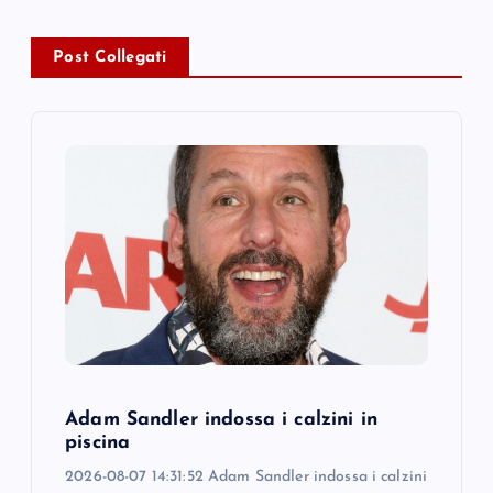
a
Post Collegati
v
i
g
a
t
i
o
Adam Sandler indossa i calzini in
piscina
n
2026-08-07 14:31:52 Adam Sandler indossa i calzini