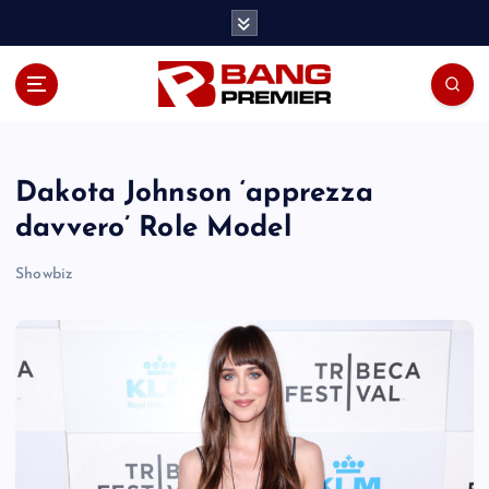
S
k
i
p
t
o
c
o
Dakota Johnson ‘apprezza
n
davvero’ Role Model
t
e
Showbiz
n
t