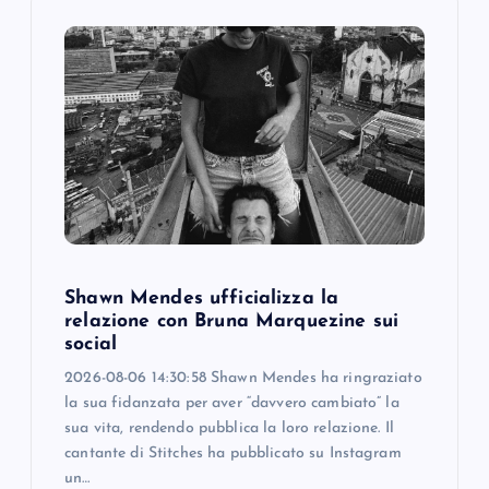
i
g
a
t
i
o
Shawn Mendes ufficializza la
relazione con Bruna Marquezine sui
n
social
2026-08-06 14:30:58 Shawn Mendes ha ringraziato
la sua fidanzata per aver “davvero cambiato” la
sua vita, rendendo pubblica la loro relazione. Il
cantante di Stitches ha pubblicato su Instagram
un…