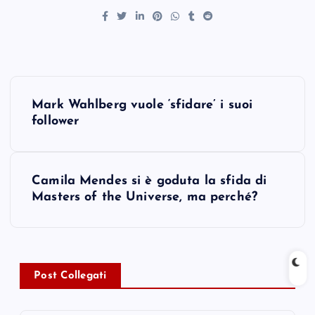
P
Mark Wahlberg vuole ‘sfidare’ i suoi
o
follower
s
Camila Mendes si è goduta la sfida di
t
Masters of the Universe, ma perché?
n
a
Post Collegati
v