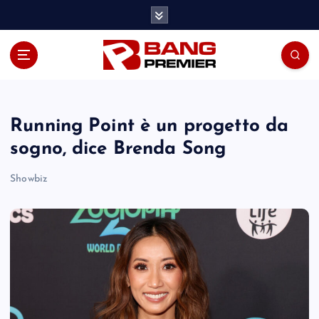
S
k
i
p
t
o
c
o
Running Point è un progetto da
n
sogno, dice Brenda Song
t
e
Showbiz
n
t