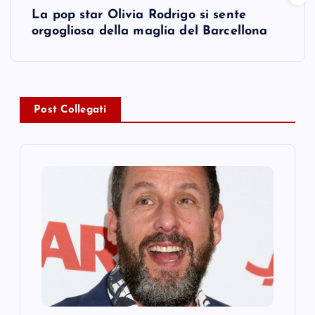
t
La pop star Olivia Rodrigo si sente
orgogliosa della maglia del Barcellona
n
a
v
Post Collegati
i
g
a
t
i