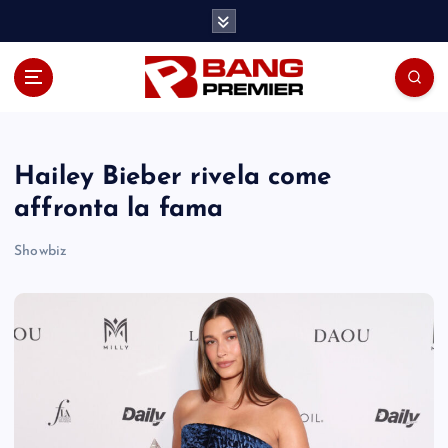
S
k
i
p
t
o
c
o
Hailey Bieber rivela come
n
affronta la fama
t
e
Showbiz
n
t