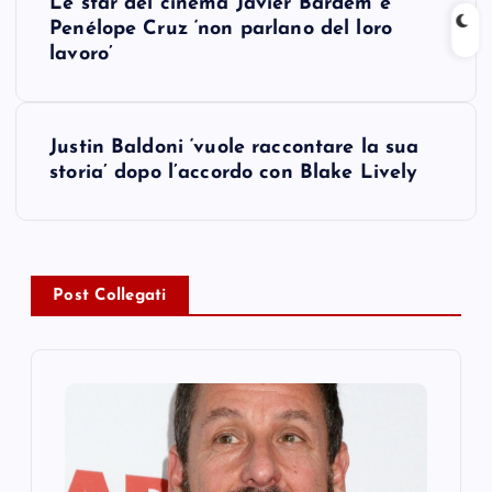
Le star del cinema Javier Bardem e
o
Penélope Cruz ‘non parlano del loro
lavoro’
s
t
Justin Baldoni ‘vuole raccontare la sua
storia’ dopo l’accordo con Blake Lively
n
a
v
Post Collegati
i
g
a