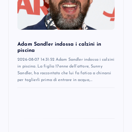
t
i
o
Adam Sandler indossa i calzini in
n
piscina
2026-08-07 14:31:52 Adam Sandler indossa i calzini
in piscina. La figlia 17enne dell’attore, Sunny
Sandler, ha raccontato che lui fa fatica a chinarsi
per toglierli prima di entrare in acqua,…