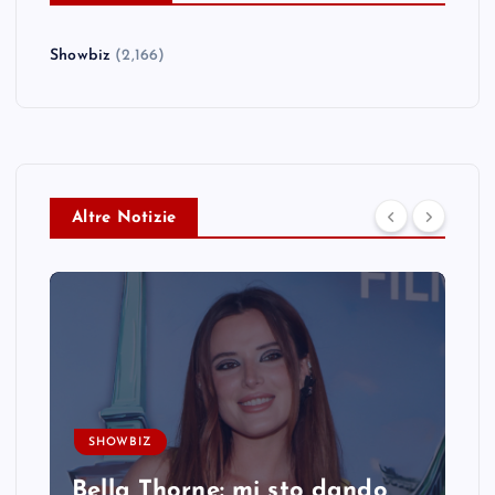
Showbiz
(2,166)
Altre Notizie
SHOWBIZ
Bella Thorne: mi sto dando