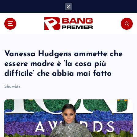
S
k
i
p
t
o
c
o
Vanessa Hudgens ammette che
n
essere madre è ‘la cosa più
t
difficile’ che abbia mai fatto
e
n
Showbiz
t