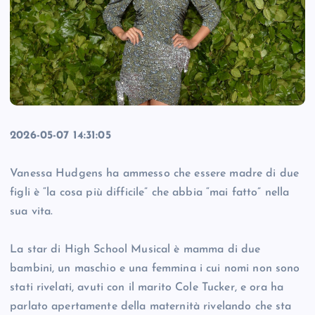
2026-05-07 14:31:05
Vanessa Hudgens ha ammesso che essere madre di due
figli è “la cosa più difficile” che abbia “mai fatto” nella
sua vita.
La star di High School Musical è mamma di due
bambini, un maschio e una femmina i cui nomi non sono
stati rivelati, avuti con il marito Cole Tucker, e ora ha
parlato apertamente della maternità rivelando che sta