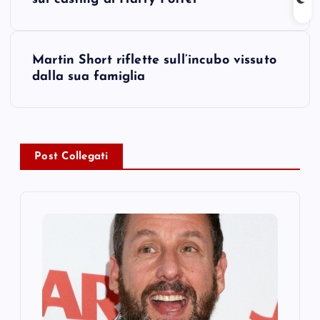
o
s
Martin Short riflette sull’incubo vissuto
t
dalla sua famiglia
n
a
Post Collegati
v
i
g
a
t