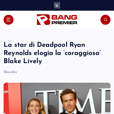
S
k
i
p
t
o
c
o
La star di Deadpool Ryan
n
Reynolds elogia la ‘coraggiosa’
t
Blake Lively
e
n
Showbiz
t