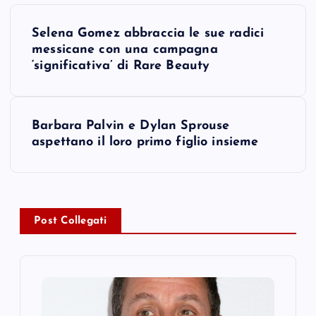
P
Selena Gomez abbraccia le sue radici
o
messicane con una campagna
‘significativa’ di Rare Beauty
s
t
Barbara Palvin e Dylan Sprouse
aspettano il loro primo figlio insieme
n
a
v
Post Collegati
i
g