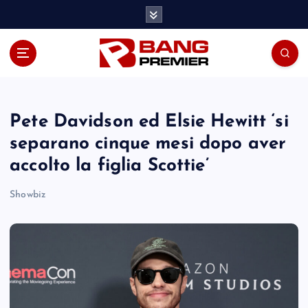
S
k
i
p
t
o
c
o
Pete Davidson ed Elsie Hewitt ‘si
n
separano cinque mesi dopo aver
t
accolto la figlia Scottie’
e
n
Showbiz
t