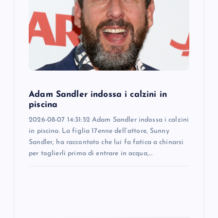
a
t
i
o
Adam Sandler indossa i calzini in
n
piscina
2026-08-07 14:31:52 Adam Sandler indossa i calzini
in piscina. La figlia 17enne dell’attore, Sunny
Sandler, ha raccontato che lui fa fatica a chinarsi
per toglierli prima di entrare in acqua,…