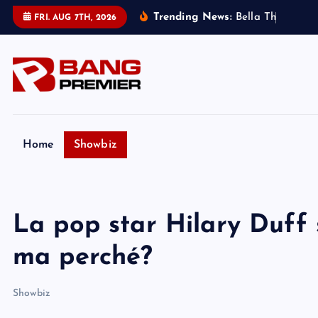
S
Trending News:
B
e
l
l
a
T
h
o
r
n
e
:
m
i
FRI. AUG 7TH, 2026
k
i
p
t
o
c
o
Home
Showbiz
n
t
e
La pop star Hilary Duff 
n
t
ma perché?
Showbiz