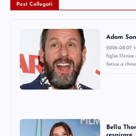
n
Post Collegati
a
v
Adam Sandl
2026-08-07 14
i
figlia 17enne
fatica a chin
g
a
t
i
Bella Thor
respirare