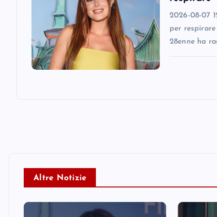
o
2026-08-07 12
n
per respirare
28enne ha ra
Altre Notizie