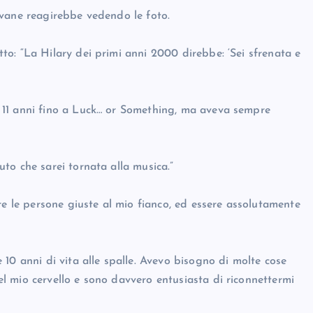
ovane reagirebbe vedendo le foto.
o: “La Hilary dei primi anni 2000 direbbe: ‘Sei sfrenata e
 11 anni fino a Luck… or Something, ma aveva sempre
to che sarei tornata alla musica.”
re le persone giuste al mio fianco, ed essere assolutamente
10 anni di vita alle spalle. Avevo bisogno di molte cose
 mio cervello e sono davvero entusiasta di riconnettermi