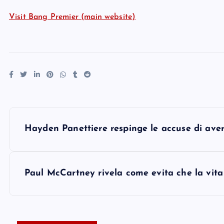
Visit Bang Premier (main website)
P
Hayden Panettiere respinge le accuse di aver
o
s
Paul McCartney rivela come evita che la vita
t