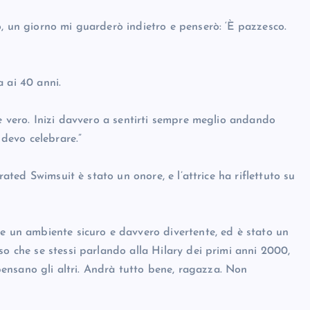
, un giorno mi guarderò indietro e penserò: ‘È pazzesco.
 ai 40 anni.
 è vero. Inizi davvero a sentirti sempre meglio andando
 devo celebrare.”
rated Swimsuit è stato un onore, e l’attrice ha riflettuto su
te un ambiente sicuro e davvero divertente, ed è stato un
so che se stessi parlando alla Hilary dei primi anni 2000,
 pensano gli altri. Andrà tutto bene, ragazza. Non