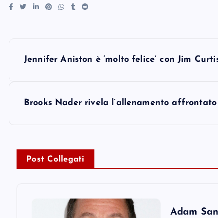
P
Jennifer Aniston è ‘molto felice’ con Jim Curti
o
s
Brooks Nader rivela l’allenamento affrontat
t
n
Post Collegati
a
v
Adam Sandl