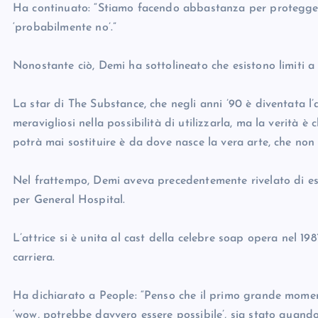
Ha continuato: “Stiamo facendo abbastanza per proteggerci
‘probabilmente no’.”
Nonostante ciò, Demi ha sottolineato che esistono limiti a
La star di The Substance, che negli anni ’90 è diventata l’
meravigliosi nella possibilità di utilizzarla, ma la verità 
potrà mai sostituire è da dove nasce la vera arte, che non 
Nel frattempo, Demi aveva precedentemente rivelato di ess
per General Hospital.
L’attrice si è unita al cast della celebre soap opera nel 198
carriera.
Ha dichiarato a People: “Penso che il primo grande momen
‘wow, potrebbe davvero essere possibile’, sia stato quando