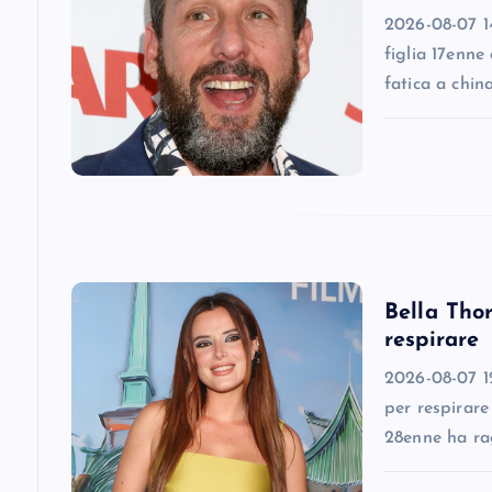
2026-08-07 14
i
figlia 17enne
fatica a chin
g
a
t
i
Bella Thor
respirare
o
2026-08-07 12
n
per respirare
28enne ha ra