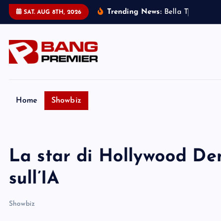
S
Trending News:
B
e
l
l
a
T
h
o
r
n
e
:
m
SAT. AUG 8TH, 2026
k
i
p
t
o
c
o
Home
Showbiz
n
t
e
La star di Hollywood De
n
t
sull’IA
Showbiz