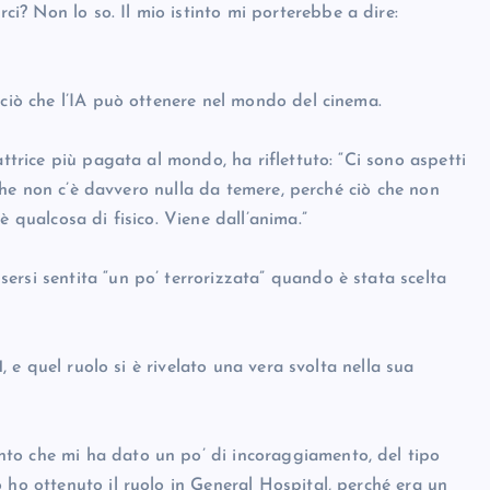
? Non lo so. Il mio istinto mi porterebbe a dire:
 ciò che l’IA può ottenere nel mondo del cinema.
attrice più pagata al mondo, ha riflettuto: “Ci sono aspetti
è che non c’è davvero nulla da temere, perché ciò che non
è qualcosa di fisico. Viene dall’anima.”
ersi sentita “un po’ terrorizzata” quando è stata scelta
1, e quel ruolo si è rivelato una vera svolta nella sua
to che mi ha dato un po’ di incoraggiamento, del tipo
 ho ottenuto il ruolo in General Hospital, perché era un