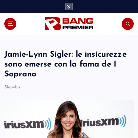
S
k
i
p
t
o
c
o
Jamie-Lynn Sigler: le insicurezze
n
sono emerse con la fama de I
t
Soprano
e
n
Showbiz
t