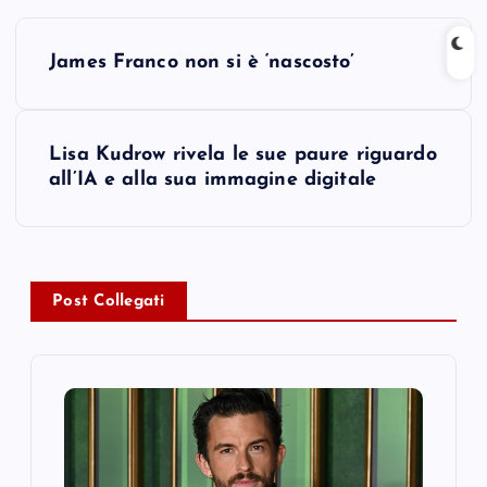
P
James Franco non si è ‘nascosto’
o
s
Lisa Kudrow rivela le sue paure riguardo
all’IA e alla sua immagine digitale
t
n
a
Post Collegati
v
i
g