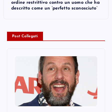
t
ordine restrittivo contro un uomo che ha
descritto come un ‘perfetto sconosciuto’
n
a
v
Post Collegati
i
g
a
t
i