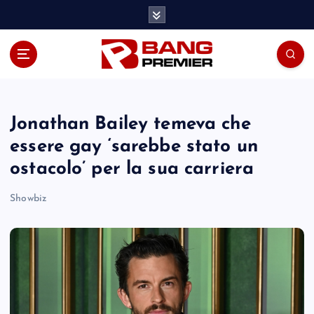
S
k
i
p
t
o
c
o
Jonathan Bailey temeva che
n
essere gay ‘sarebbe stato un
t
ostacolo’ per la sua carriera
e
n
Showbiz
t