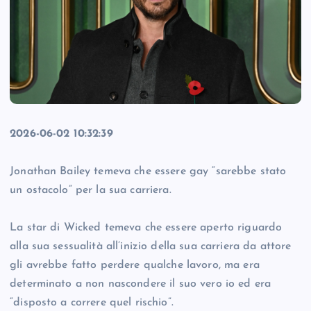
2026-06-02 10:32:39
Jonathan Bailey temeva che essere gay “sarebbe stato
un ostacolo” per la sua carriera.
La star di Wicked temeva che essere aperto riguardo
alla sua sessualità all’inizio della sua carriera da attore
gli avrebbe fatto perdere qualche lavoro, ma era
determinato a non nascondere il suo vero io ed era
“disposto a correre quel rischio”.