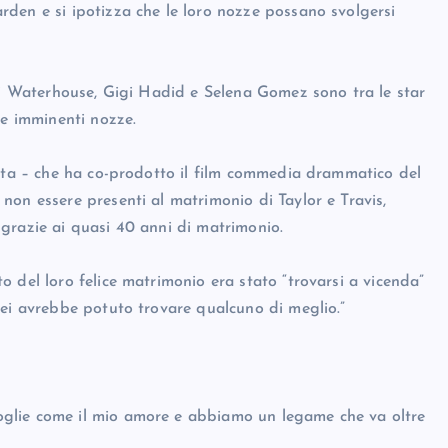
den e si ipotizza che le loro nozze possano svolgersi
uki Waterhouse, Gigi Hadid e Selena Gomez sono tra le star
le imminenti nozze.
Rita – che ha co-prodotto il film commedia drammatico del
non essere presenti al matrimonio di Taylor e Travis,
grazie ai quasi 40 anni di matrimonio.
 del loro felice matrimonio era stato “trovarsi a vicenda”
Lei avrebbe potuto trovare qualcuno di meglio.”
glie come il mio amore e abbiamo un legame che va oltre