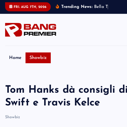
S
Trending News:
B
e
l
l
a
T
h
o
r
n
e
:
FRI. AUG 7TH, 2026
k
i
p
t
o
c
o
Home
Showbiz
n
t
e
Tom Hanks dà consigli d
n
t
Swift e Travis Kelce
Showbiz