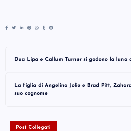
P
Dua Lipa e Callum Turner si godono la luna d
o
s
La figlia di Angelina Jolie e Brad Pitt, Zahara
suo cognome
t
n
Post Collegati