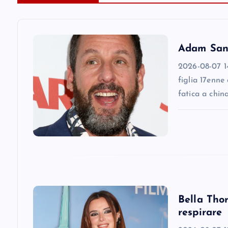
a
v
Adam Sandl
i
2026-08-07 14
figlia 17enne
g
fatica a chin
a
t
i
Bella Thor
o
respirare