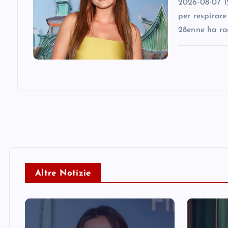
n
2026-08-07 12
per respirare
28enne ha ra
Altre Notizie