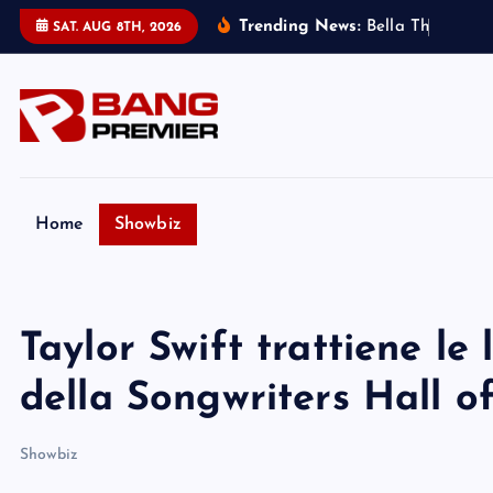
S
Trending News:
B
e
l
l
a
T
h
o
r
n
e
:
m
i
SAT. AUG 8TH, 2026
k
i
p
t
o
c
o
Home
Showbiz
n
t
e
Taylor Swift trattiene le
n
t
della Songwriters Hall 
Showbiz