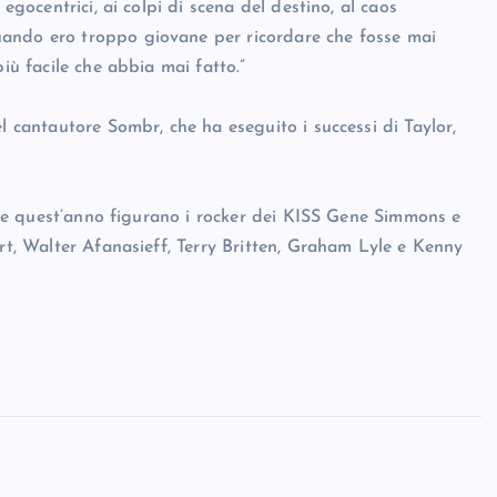
egocentrici, ai colpi di scena del destino, al caos
uando ero troppo giovane per ricordare che fosse mai
iù facile che abbia mai fatto.”
l cantautore Sombr, che ha eseguito i successi di Taylor,
 Fame quest’anno figurano i rocker dei KISS Gene Simmons e
art, Walter Afanasieff, Terry Britten, Graham Lyle e Kenny