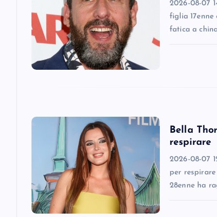
i
2026-08-07 14
figlia 17enne
g
fatica a chin
a
t
i
Bella Thor
o
respirare
n
2026-08-07 12
per respirare
28enne ha ra