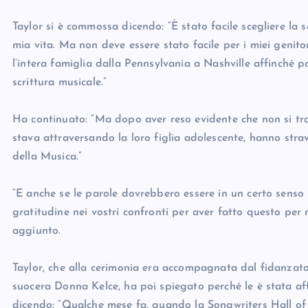
Taylor si è commossa dicendo: “È stato facile scegliere la s
mia vita. Ma non deve essere stato facile per i miei genito
l’intera famiglia dalla Pennsylvania a Nashville affinché p
scrittura musicale.”
Ha continuato: “Ma dopo aver reso evidente che non si t
stava attraversando la loro figlia adolescente, hanno strav
della Musica.”
“E anche se le parole dovrebbero essere in un certo senso
gratitudine nei vostri confronti per aver fatto questo per m
aggiunto.
Taylor, che alla cerimonia era accompagnata dal fidanzato
suocera Donna Kelce, ha poi spiegato perché le è stata aff
dicendo: “Qualche mese fa, quando la Songwriters Hall of F