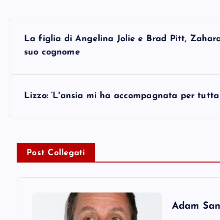
P
La figlia di Angelina Jolie e Brad Pitt, Zahara
o
suo cognome
s
Lizzo: ‘L'ansia mi ha accompagnata per tutta 
t
n
Post Collegati
a
v
Adam Sandl