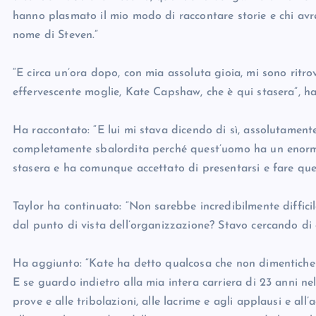
hanno plasmato il mio modo di raccontare storie e chi avr
nome di Steven.”
“E circa un’ora dopo, con mia assoluta gioia, mi sono ritr
effervescente moglie, Kate Capshaw, che è qui stasera”, ha
Ha raccontato: “E lui mi stava dicendo di sì, assolutamente
completamente sbalordita perché quest’uomo ha un enorme 
stasera e ha comunque accettato di presentarsi e fare que
Taylor ha continuato: “Non sarebbe incredibilmente diffic
dal punto di vista dell’organizzazione? Stavo cercando di d
Ha aggiunto: “Kate ha detto qualcosa che non dimenticherò
E se guardo indietro alla mia intera carriera di 23 anni nella
prove e alle tribolazioni, alle lacrime e agli applausi e all’