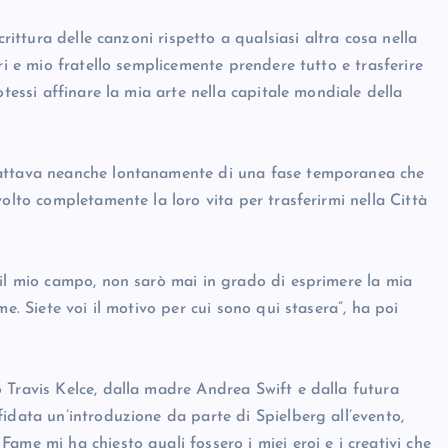
crittura delle canzoni rispetto a qualsiasi altra cosa nella
ri e mio fratello semplicemente prendere tutto e trasferire
otessi affinare la mia arte nella capitale mondiale della
rattava neanche lontanamente di una fase temporanea che
olto completamente la loro vita per trasferirmi nella Città
 il mio campo, non sarò mai in grado di esprimere la mia
e. Siete voi il motivo per cui sono qui stasera”, ha poi
 Travis Kelce, dalla madre Andrea Swift e dalla futura
idata un’introduzione da parte di Spielberg all’evento,
ame mi ha chiesto quali fossero i miei eroi e i creativi che