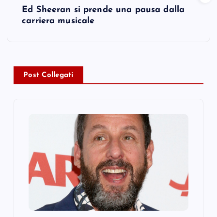
Ed Sheeran si prende una pausa dalla
t
carriera musicale
n
a
Post Collegati
v
i
g
a
t
i