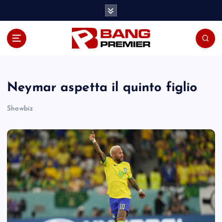
S
k
i
p
t
o
c
o
Neymar aspetta il quinto figlio
n
t
Showbiz
e
n
t