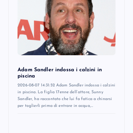
g
a
t
i
o
Adam Sandler indossa i calzini in
piscina
n
2026-08-07 14:31:52 Adam Sandler indossa i calzini
in piscina. La figlia 17enne dell’attore, Sunny
Sandler, ha raccontato che lui fa fatica a chinarsi
per toglierli prima di entrare in acqua,…