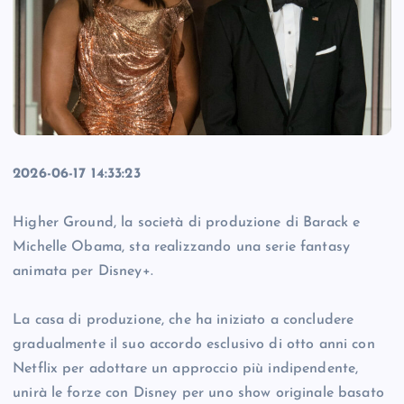
2026-06-17 14:33:23
Higher Ground, la società di produzione di Barack e
Michelle Obama, sta realizzando una serie fantasy
animata per Disney+.
La casa di produzione, che ha iniziato a concludere
gradualmente il suo accordo esclusivo di otto anni con
Netflix per adottare un approccio più indipendente,
unirà le forze con Disney per uno show originale basato