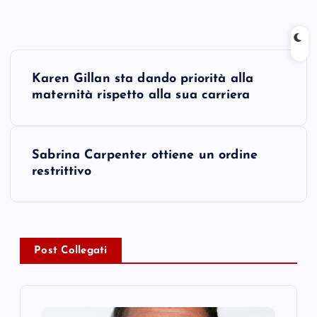
P
Karen Gillan sta dando priorità alla
o
maternità rispetto alla sua carriera
s
Sabrina Carpenter ottiene un ordine
t
restrittivo
n
a
Post Collegati
v
i