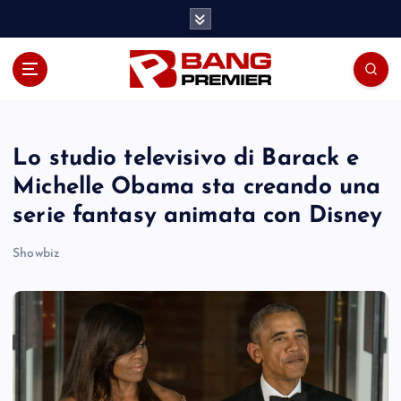
S
k
i
p
t
o
c
o
Lo studio televisivo di Barack e
n
Michelle Obama sta creando una
t
serie fantasy animata con Disney
e
n
Showbiz
t