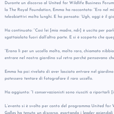
Durante un discorso al United for Wildlife Business Forum
la The Royal Foundation, Emma ha raccontato: “Ero nel mio
teleobiettivi molto lunghi. E ho pensato: ‘Ugh, oggi è il gio
Ha continuato: “Così lei [mia madre, ndr] è uscita per parla
sgattaiolata fuori dall’altra parte. E si è scoperto che queg
“Erano lì per un uccello molto, molto raro, chiamato nibbi
entrare nel nostro giardino sul retro perché pensavano che 
Emma ha poi rivelato di aver lasciato entrare nel giardino
potessero tentare di fotografare il raro uccello.
Ha aggiunto: “I conservazionisti sono riusciti a riportarli [i
L’evento si è svolto per conto del programma United for W
Galles ha tenuto un discorso, esortando i leader aziendali 