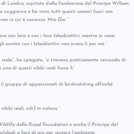
 di Londra, ospitato dalla fondazione del Principe William,
 soggiorno e ho visto tutti questi uomini fuori con
rno in cui è successo. Mio Dio’.”
re con loro e con i loro teleobiettivi, mentre io sono
li uomini con i teleobiettivi non erano lì per me.”
o reale”, ha spiegato, “e stavano praticamente cercando di
uno di questi nibbi reali fosse lì.”
 il gruppo di appassionati di birdwatching affinché
 nibbi reali, ndr] in natura.”
ildlife della Royal Foundation e anche il Principe del
globali a fare di più per aiutare l’ambiente.