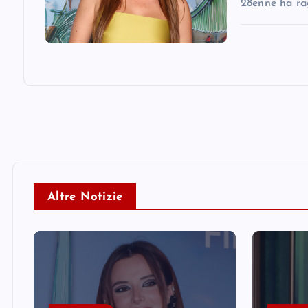
28enne ha ra
Altre Notizie