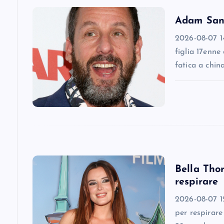
v
Adam Sandl
2026-08-07 14
i
figlia 17enne
fatica a chin
g
a
t
i
Bella Thor
respirare
o
2026-08-07 12
n
per respirare