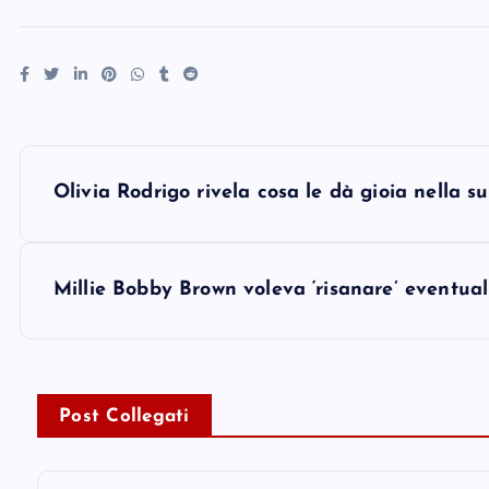
P
Olivia Rodrigo rivela cosa le dà gioia nella s
o
s
Millie Bobby Brown voleva ‘risanare’ eventual
t
n
Post Collegati
a