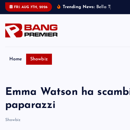
S
Trending News:
B
e
l
l
a
T
h
o
r
n
e
:
m
FRI. AUG 7TH, 2026
k
i
p
t
o
c
o
Home
Showbiz
n
t
e
Emma Watson ha scambia
n
t
paparazzi
Showbiz