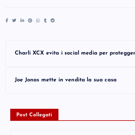
P
Charli XCX evita i social media per protegge
o
s
Joe Jonas mette in vendita la sua casa
t
n
Post Collegati
a