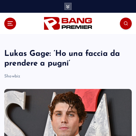
S
k
i
p
t
o
c
o
Lukas Gage: ‘Ho una faccia da
n
prendere a pugni’
t
e
Showbiz
n
t