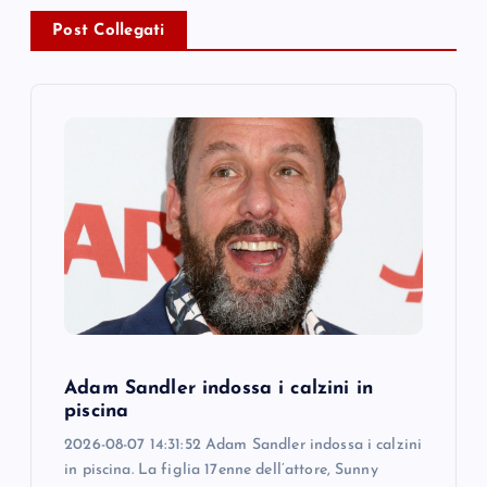
v
Post Collegati
i
g
a
t
i
o
n
Adam Sandler indossa i calzini in
piscina
2026-08-07 14:31:52 Adam Sandler indossa i calzini
in piscina. La figlia 17enne dell’attore, Sunny