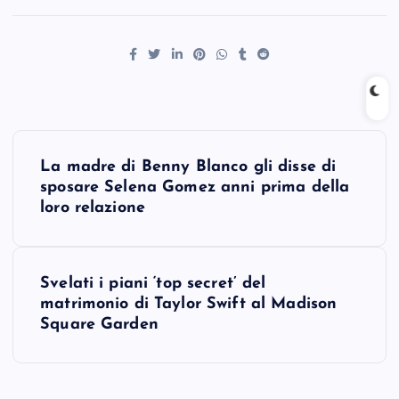
P
La madre di Benny Blanco gli disse di
o
sposare Selena Gomez anni prima della
loro relazione
s
t
Svelati i piani ‘top secret’ del
matrimonio di Taylor Swift al Madison
n
Square Garden
a